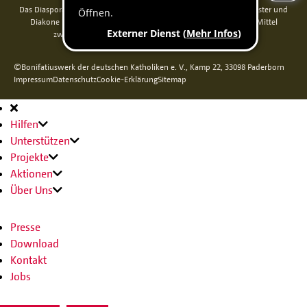
Das Diaspora-Kommissariat der deutschen Bischöfe unterstützt Priester und
Diakone in Nord-, Mittel- und Osteuropa. Seit 2014 werden die Mittel
zweckgebunden über das Bonifatiuswerk weitergeleitet.
©Bonifatiuswerk der deutschen Katholiken e. V., Kamp 22, 33098 Paderborn
Impressum
Datenschutz
Cookie-Erklärung
Sitemap
Hauptnavigation
Hilfen
Unterstützen
Projekte
Aktionen
Über Uns
Presse
Download
Kontakt
Jobs