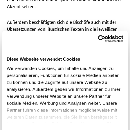
Akzent setzen.
Außerdem beschäftigten sich die Bischöfe auch mit der
Übersetzungen von liturgischen Texten in die jeweiligen
Landessprachen. Die Übersetzung liturgischer Texte in den
nordischen Ländern stellt eine besondere Herausforderung
dar. Es werden fünf verschiedene Sprachen gesprochen
und eine genaue Übersetzung ist schwer zu prüfen.
Diese Webseite verwendet Cookies
Wir verwenden Cookies, um Inhalte und Anzeigen zu
Ein weiteres gemeinsames Projekt der Nordischen
personalisieren, Funktionen für soziale Medien anbieten
Bischofskonferenz ist eine Wallfahrt in alle nordischen
zu können und die Zugriffe auf unsere Website zu
Länder, um den Reliquienschrein der hl. Theresie von
analysieren. Außerdem geben wir Informationen zu Ihrer
Lisieux ihrer Eltern auszustellen. Neben der Organisation
Verwendung unserer Website an unsere Partner für
der Wallfahrt ging es auch darum, die Gläubigen durch
soziale Medien, Werbung und Analysen weiter. Unsere
verschiedene Initiativen geistlich auf dieses einmalige
Partner führen diese Informationen möglicherweise mit
Ereignis vorzubereiten.
weiteren Daten zusammen, die Sie ihnen bereitgestellt
haben oder die sie im Rahmen Ihrer Nutzung der Dienste
(NBK/as)