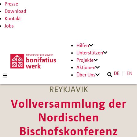
Presse
Download
Kontakt
Jobs
Hilfen
Unterstützen
Projekte
Aktionen
DE
EN
Über Uns
REYKJAVIK
Vollversammlung der
Nordischen
Bischofskonferenz