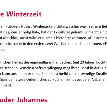
te Winterzeit
fer. Pullover, Hosen, Winterjacken, Unterwäsche, wie in einem Be
as, was er nötig hat«, hat der 17-Jährige gelernt. Er macht ein 
int Melchior, sonst wäre er niemals hierhergekommen. »Die armen 
m sind«, hat er in den ersten zwei Wochen beobachten können. »Ei
n.«
mtlichen Helfer, die regelmäßig mit anpacken. Seit 20 Jahren koch
Meisterin in Gemeinschaftsverpflegung mag ihren Beruf in der Su
n kann aus allem was machen« beschreibt die notwendige Kreativit
penden etwas Ordentliches zu kochen. Ein besonderer Nebeneffekt 
r Stadt.
ruder Johannes