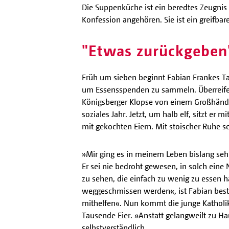
Die Suppenküche ist ein beredtes Zeugnis d
Konfession angehören. Sie ist ein greifbar
"Etwas zurückgeben
Früh um sieben beginnt Fabian Frankes Tag
um Essensspenden zu sammeln. Überreifes 
Königsberger Klopse von einem Großhändle
soziales Jahr. Jetzt, um halb elf, sitzt er
mit gekochten Eiern. Mit stoischer Ruhe s
»Mir ging es in meinem Leben bislang seh
Er sei nie bedroht gewesen, in solch eine
zu sehen, die einfach zu wenig zu essen
weggeschmissen werden«, ist Fabian bestür
mithelfen«. Nun kommt die junge Katholik
Tausende Eier. »Anstatt gelangweilt zu H
selbstverständlich.