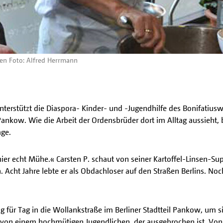
en Foto: Alfred Herrmann
terstützt die Diaspora- Kinder- und -Jugendhilfe des Bonifatiu
l Pankow. Wie die Arbeit der Ordensbrüder dort im Alltag aussieht
age.
ier echt Mühe.« Carsten P. schaut von seiner Kartoffel-Linsen-Sup
 Acht Jahre lebte er als Obdachloser auf den Straßen Berlins. Noch 
ür Tag in die Wollankstraße im Berliner Stadtteil Pankow, um s
 von einem hochmütigen Jugendlichen, der ausgebrochen ist. Von d