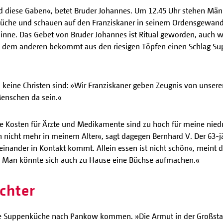
 diese Gaben«, betet Bruder Johannes. Um 12.45 Uhr stehen Männ
nküche und schauen auf den Franziskaner in seinem Ordensgewand
ick inne. Das Gebet von Bruder Johannes ist Ritual geworden, auc
ch dem anderen bekommt aus den riesigen Töpfen einen Schlag Supp
eine Christen sind: »Wir Franziskaner geben Zeugnis von unsere
Menschen da sein.«
Die Kosten für Ärzte und Medikamente sind zu hoch für meine nied
h nicht mehr in meinem Alter«, sagt dagegen Bernhard V. Der 63-jä
ander in Kontakt kommt. Allein essen ist nicht schön«, meint die
. Man könnte sich auch zu Hause eine Büchse aufmachen.«
chter
die Suppenküche nach Pankow kommen. »Die Armut in der Großstad