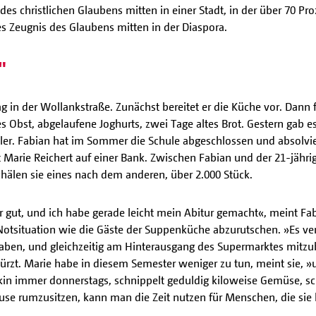
es christlichen Glaubens mitten in einer Stadt, in der über 70 Pr
es Zeugnis des Glaubens mitten in der Diaspora.
"
 in der Wollankstraße. Zunächst bereitet er die Küche vor. Dann f
Obst, abgelaufene Joghurts, zwei Tage altes Brot. Gestern gab es
r. Fabian hat im Sommer die Schule abgeschlossen und absolvier
 mit Marie Reichert auf einer Bank. Zwischen Fabian und der 21-jährig
chälen sie eines nach dem anderen, über 2.000 Stück.
r gut, und ich habe gerade leicht mein Abitur gemacht«, meint Fa
 Notsituation wie die Gäste der Suppenküche abzurutschen. »Es ve
 haben, und gleichzeitig am Hinterausgang des Supermarktes mitz
zt. Marie habe in diesem Semester weniger zu tun, meint sie, »u
in immer donnerstags, schnippelt geduldig kiloweise Gemüse, schä
ause rumzusitzen, kann man die Zeit nutzen für Menschen, die sie