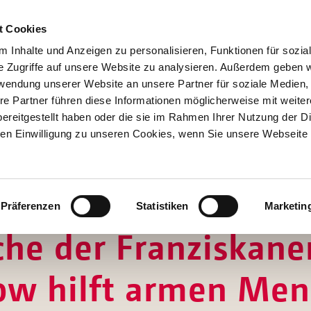
t Cookies
 Inhalte und Anzeigen zu personalisieren, Funktionen für sozia
e Zugriffe auf unsere Website zu analysieren. Außerdem geben w
rwendung unserer Website an unsere Partner für soziale Medien
re Partner führen diese Informationen möglicherweise mit weite
Hilfen
ereitgestellt haben oder die sie im Rahmen Ihrer Nutzung der D
Unterstützen
n Einwilligung zu unseren Cookies, wenn Sie unsere Webseite 
Projekte
Aktionen
SPENDEN
SHOP
Über Uns
ZEUGNIS OHNE VIEL WORTE
Präferenzen
Statistiken
Marketin
e der Franziskaner
ow hilft armen Men