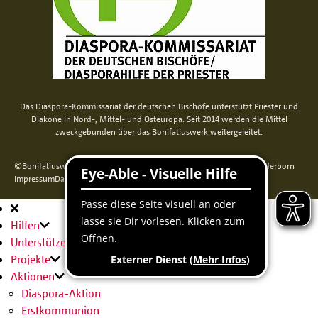
Das Diaspora-Kommissariat der deutschen Bischöfe unterstützt Priester und
Diakone in Nord-, Mittel- und Osteuropa. Seit 2014 werden die Mittel
zweckgebunden über das Bonifatiuswerk weitergeleitet.
©Bonifatiuswerk der deutschen Katholiken e. V., Kamp 22, 33098 Paderborn
Impressum
Datenschutz
Cookie-Erklärung
Sitemap
Hauptnavigation
Hilfen
Unterstützen
Projekte
Aktionen
Diaspora-Aktion
Erstkommunion