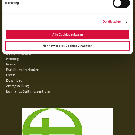
Marketing
Details zeigen
Facebook
Instagram
Youtube
Alle Cookies zulassen
QUICKLINKS
Nur notwendige Cookies verwenden
Erstkommunion
Firmung
Reisen
Praktikum im Norden
Presse
Download
Antragstellung
Bonifatius Stiftungszentrum