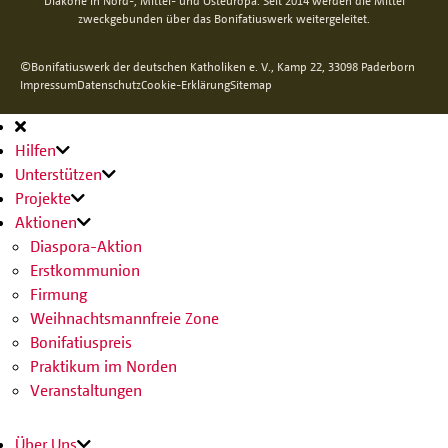
Diakone in Nord-, Mittel- und Osteuropa. Seit 2014 werden die Mittel
zweckgebunden über das Bonifatiuswerk weitergeleitet.
©Bonifatiuswerk der deutschen Katholiken e. V., Kamp 22, 33098 Paderborn
Impressum
Datenschutz
Cookie-Erklärung
Sitemap
Hauptnavigation
Hilfen
Unterstützen
Projekte
Aktionen
Diaspora-Aktion
Erstkommunion
Firmung
Weihnachtsmannfreie Zone
Bonifatiuspreis
Praktikum im Norden
Veranstaltungen
Über Uns