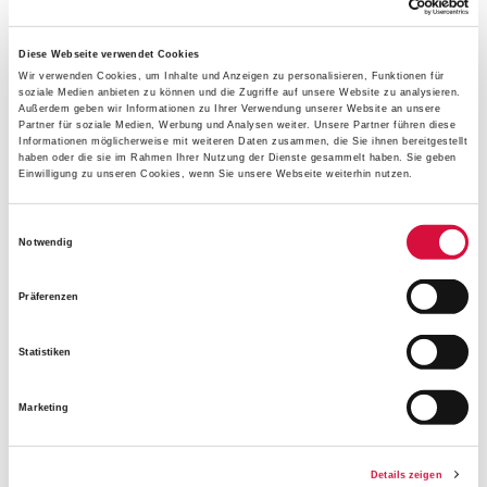
ein einzelnes davon konnten wir leicht zerbrechen, aber
ein ganzes Bündel davon war für uns unzerstörbar. Das
Diese Webseite verwendet Cookies
hat uns gezeigt: Gemeinsam sind wir stark! Insgesamt war
Wir verwenden Cookies, um Inhalte und Anzeigen zu personalisieren, Funktionen für
soziale Medien anbieten zu können und die Zugriffe auf unsere Website zu analysieren.
die Erstkommunion mit ihrer Vorbereitung, vor allem aber
Außerdem geben wir Informationen zu Ihrer Verwendung unserer Website an unsere
auch der unmittelbar anschließende Messdienerunterricht
Partner für soziale Medien, Werbung und Analysen weiter. Unsere Partner führen diese
Informationen möglicherweise mit weiteren Daten zusammen, die Sie ihnen bereitgestellt
ein wichtiger Teil meiner kirchlichen Sozialisation."
haben oder die sie im Rahmen Ihrer Nutzung der Dienste gesammelt haben. Sie geben
Einwilligung zu unseren Cookies, wenn Sie unsere Webseite weiterhin nutzen.
Was wünschen Sie den Erstkommunionkindern des Jahres
Einwilligungsauswahl
2022?
Notwendig
"Ich wünsche den Erstkommunionkindern 2022 eine
Präferenzen
unbeschwerte Feier ohne einschränkende Bestimmungen
im Kreise von Familie, Freunden und Pfarrgemeinde und,
Statistiken
dass sie durch die Vorbereitung und die Feier erfahren
können, was Glaube und Gemeinschaft für sie ganz
Marketing
persönlich bedeuten kann."
Details zeigen