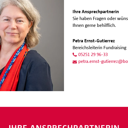
Ihre Ansprechpartnerin
Sie haben Fragen oder wüns
Ihnen gerne behilflich.
Petra Ernst-Gutierrez
Bereichsleiterin Fundraising
05251 29 96-33
petra.ernst-gutierrez
@
bo
IHRE ANSPRECHPARTNERIN