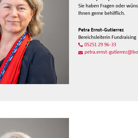
Sie haben Fragen oder wüns
Ihnen gerne behilflich.
Petra Ernst-Gutierrez
Bereichsleiterin Fundraising
05251 29 96-33
petra.ernst-gutierrez
@
bo