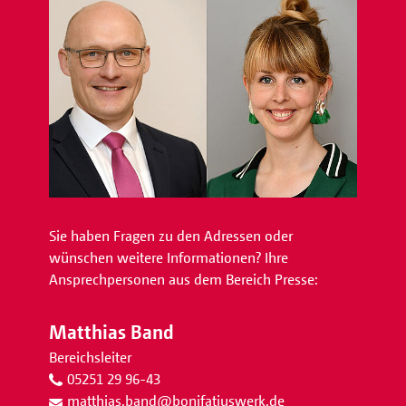
Sie haben Fragen zu den Adressen oder
wünschen weitere Informationen? Ihre
Ansprechpersonen aus dem Bereich Presse:
Matthias Band
Bereichsleiter
05251 29 96-43
matthias.band
@
bonifatiuswerk.de