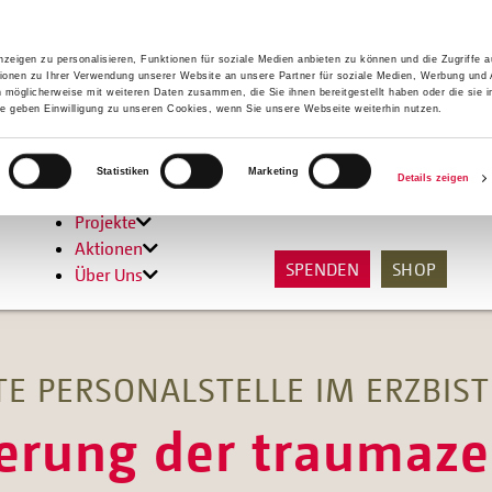
zeigen zu personalisieren, Funktionen für soziale Medien anbieten zu können und die Zugriffe 
ionen zu Ihrer Verwendung unserer Website an unsere Partner für soziale Medien, Werbung und 
n möglicherweise mit weiteren Daten zusammen, die Sie ihnen bereitgestellt haben oder die sie 
 geben Einwilligung zu unseren Cookies, wenn Sie unsere Webseite weiterhin nutzen.
Hilfen
Statistiken
Marketing
Details zeigen
Unterstützen
Projekte
Aktionen
SPENDEN
SHOP
Über Uns
E PERSONALSTELLE IM ERZBIS
erung der traumaze