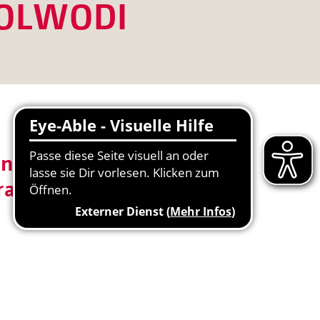
 SOLWODI
en
rauen