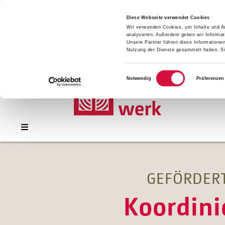
Presse
Download
Diese Webseite verwendet Cookies
Wir verwenden Cookies, um Inhalte und An
Kontakt
analysieren. Außerdem geben wir Informat
Jobs
Unsere Partner führen diese Informatione
Nutzung der Dienste gesammelt haben. Sie
Einwilligungsauswahl
Notwendig
Präferenzen
GEFÖRDERT
Koordini