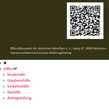
©Bonifatiuswerk der deutschen Katholiken e. V., Kamp 22, 33098 Paderborn
Impressum
Datenschutz
Cookie-Erklärung
Sitemap
Hauptnavigation
Hilfen
Kinderhilfe
Glaubenshilfe
Verkehrshilfe
Bauhilfe
Antragstellung