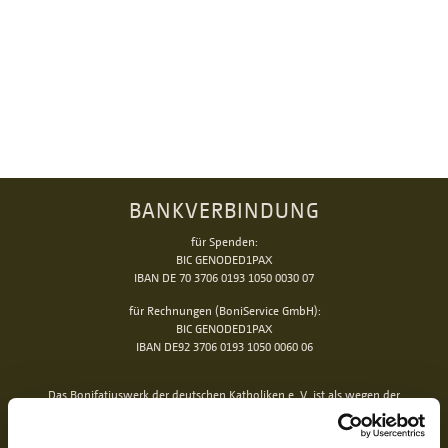
BANKVERBINDUNG
für Spenden:
BIC GENODED1PAX
IBAN DE 70 3706 0193 1050 0030 07
für Rechnungen (BoniService GmbH):
BIC GENODED1PAX
IBAN DE92 3706 0193 1050 0060 06
Das Bonifatiuswerk der deutschen Katholiken e. V. ist als wegen der
Förderung kirchlicher Zwecke von der Körperschaftsteuer und Gewerbesteuer
freigestellt und beim Finanzamt unter der Steuernummer 339/5794/0212