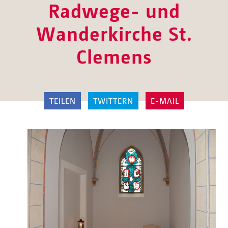
Radwege- und
Wanderkirche St.
Clemens
TEILEN
TWITTERN
E-MAIL