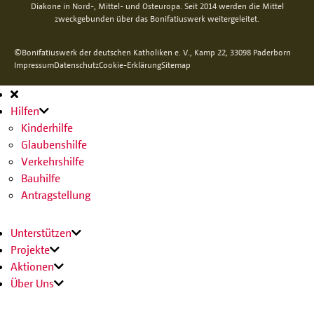
Diakone in Nord-, Mittel- und Osteuropa. Seit 2014 werden die Mittel
zweckgebunden über das Bonifatiuswerk weitergeleitet.
©Bonifatiuswerk der deutschen Katholiken e. V., Kamp 22, 33098 Paderborn
Impressum
Datenschutz
Cookie-Erklärung
Sitemap
Hauptnavigation
Hilfen
Kinderhilfe
Glaubenshilfe
Verkehrshilfe
Bauhilfe
Antragstellung
Unterstützen
Projekte
Aktionen
Über Uns