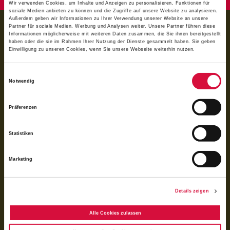
Wir verwenden Cookies, um Inhalte und Anzeigen zu personalisieren, Funktionen für
soziale Medien anbieten zu können und die Zugriffe auf unsere Website zu analysieren.
Außerdem geben wir Informationen zu Ihrer Verwendung unserer Website an unsere
BANKVERBINDUNG
Partner für soziale Medien, Werbung und Analysen weiter. Unsere Partner führen diese
Informationen möglicherweise mit weiteren Daten zusammen, die Sie ihnen bereitgestellt
für Spenden:
haben oder die sie im Rahmen Ihrer Nutzung der Dienste gesammelt haben. Sie geben
Einwilligung zu unseren Cookies, wenn Sie unsere Webseite weiterhin nutzen.
BIC GENODED1PAX
IBAN DE 70 3706 0193 1050 0030 07
Einwilligungsauswahl
für Rechnungen (BoniService GmbH):
Notwendig
BIC GENODED1PAX
IBAN DE92 3706 0193 1050 0060 06
Präferenzen
Das Bonifatiuswerk der deutschen Katholiken e. V. ist als wegen der
Förderung kirchlicher Zwecke von der Körperschaftsteuer und Gewerbesteuer
Statistiken
freigestellt und beim Finanzamt unter der Steuernummer 339/5794/0212
registriert.
Marketing
Details zeigen
Alle Cookies zulassen