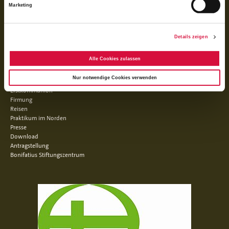
Marketing
Details zeigen
Facebook
Instagram
Youtube
Alle Cookies zulassen
QUICKLINKS
Nur notwendige Cookies verwenden
Erstkommunion
Firmung
Reisen
Praktikum im Norden
Presse
Download
Antragstellung
Bonifatius Stiftungszentrum