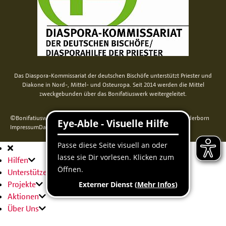
Das Diaspora-Kommissariat der deutschen Bischöfe unterstützt Priester und
Diakone in Nord-, Mittel- und Osteuropa. Seit 2014 werden die Mittel
zweckgebunden über das Bonifatiuswerk weitergeleitet.
©Bonifatiuswerk der deutschen Katholiken e. V., Kamp 22, 33098 Paderborn
Impressum
Datenschutz
Cookie-Erklärung
Sitemap
Hauptnavigation
Hilfen
Unterstützen
Projekte
Aktionen
Über Uns