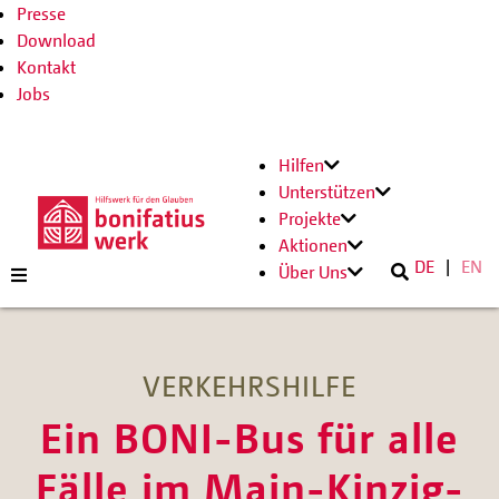
Presse
Download
Kontakt
Jobs
Hilfen
Unterstützen
Projekte
Aktionen
DE
EN
Über Uns
VERKEHRSHILFE
Ein BONI-Bus für alle
Fälle im Main-Kinzig-