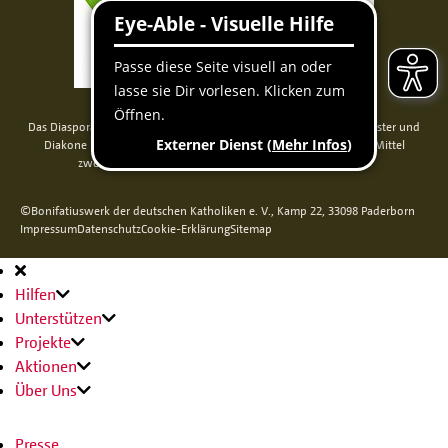
Das Diaspora-Kommissariat der deutschen Bischöfe unterstützt Priester und
Diakone in Nord-, Mittel- und Osteuropa. Seit 2014 werden die Mittel
zweckgebunden über das Bonifatiuswerk weitergeleitet.
©Bonifatiuswerk der deutschen Katholiken e. V., Kamp 22, 33098 Paderborn
Impressum
Datenschutz
Cookie-Erklärung
Sitemap
Hauptnavigation
Hilfen
Unterstützen
Projekte
Aktionen
Über Uns
Presse