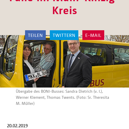
Kreis
TEILEN
TWITTERN
E-MAIL
Übergabe des BONI-Busses: Sandra Dietrich (v. l.),
Werner Klement, Thomas Twents. (Foto: Sr. Theresita
M. Müller)
20.02.2019