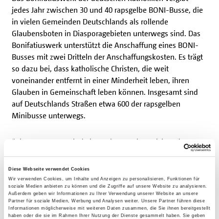
jedes Jahr zwischen 30 und 40 rapsgelbe BONI-Busse, die
in vielen Gemeinden Deutschlands als rollende
Glaubensboten in Diasporagebieten unterwegs sind. Das
Bonifatiuswerk unterstützt die Anschaffung eines BONI-
Busses mit zwei Dritteln der Anschaffungskosten. Es trägt
so dazu bei, dass katholische Christen, die weit
voneinander entfernt in einer Minderheit leben, ihren
Glauben in Gemeinschaft leben können. Insgesamt sind
auf Deutschlands Straßen etwa 600 der rapsgelben
Minibusse unterwegs.
“Die BONI-Busse sind ein starkes Markenzeichen des
Bonifatiuswerkes. Die Situation von Kirche in unserer
Gesellschaft hat sich stark verändert. In manchen
Diese Webseite verwendet Cookies
deutschen Großstädten erreicht die Anzahl der Christen in
Wir verwenden Cookies, um Inhalte und Anzeigen zu personalisieren, Funktionen für
soziale Medien anbieten zu können und die Zugriffe auf unsere Website zu analysieren.
der Bevölkerung kaum noch 50 Prozent. Umso wichtiger
Außerdem geben wir Informationen zu Ihrer Verwendung unserer Website an unsere
ist es, dass Kirche sichtbar bleibt – in engagierten Christen
Partner für soziale Medien, Werbung und Analysen weiter. Unsere Partner führen diese
Informationen möglicherweise mit weiteren Daten zusammen, die Sie ihnen bereitgestellt
und auch in unseren rollenden Glaubensboten“, sagt
haben oder die sie im Rahmen Ihrer Nutzung der Dienste gesammelt haben. Sie geben