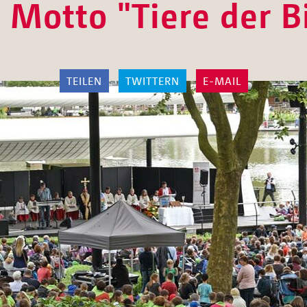
Motto "Tiere der B
TEILEN
TWITTERN
E-MAIL