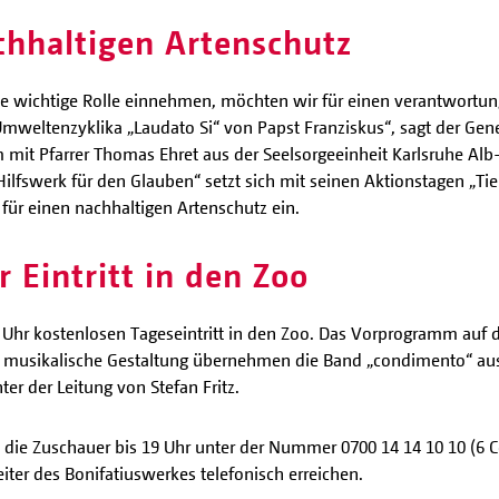
chhaltigen Artenschutz
l eine wichtige Rolle einnehmen, möchten wir für einen verantwor
 Umweltenzyklika „Laudato Si“ von Papst Franziskus“, sagt der Gen
it Pfarrer Thomas Ehret aus der Seelsorgeeinheit Karlsruhe Alb
ilfswerk für den Glauben“ setzt sich mit seinen Aktionstagen „Tiere
ür einen nachhaltigen Artenschutz ein.
r Eintritt in den Zoo
9 Uhr kostenlosen Tageseintritt in den Zoo. Das Vorprogramm auf 
musikalische Gestaltung übernehmen die Band „condimento“ aus 
ter der Leitung von Stefan Fritz.
die Zuschauer bis 19 Uhr unter der Nummer 0700 14 14 10 10 (6 
ter des Bonifatiuswerkes telefonisch erreichen.