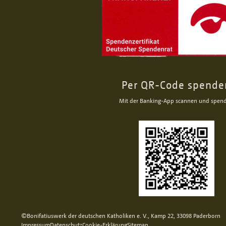
Per QR-Code spende
Mit der Banking-App scannen und spen
©Bonifatiuswerk der deutschen Katholiken e. V., Kamp 22, 33098 Paderborn
Impressum
Datenschutz
Cookie-Erklärung
Sitemap