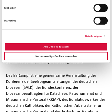
Statistiken
"
Eine gute Vernetzung unterschiedlicher Einrichtungen,
Institutionen und Menschen untereinander ist schon
Marketing
immer und gerade heute eine sehr wichtige Grundlage
für die Glaubenskommunikation
in unserer Gesellschaft.
Details zeigen
Als Bonifatiuswerk unterstützen wir daher sehr gerne
dieses Projekt, da es unserer Auffassung nach,
Alle Cookies zulassen
zukunftsweisende Ansätze der Glaubenskommunikation
entwickeln kann", sagte der Generalsekretär des
Nur notwendige Cookies verwenden
Bonifatiuswerkes, Monsignore Georg Austen.
Das BarCamp ist eine gemeinsame Veranstaltung der
Konferenz der Seelsorgeamtsleitungen der deutschen
Diözesen (SALK), der Bundeskonferenz der
Diözesanbeauftragten für Katechese, Katechumenat und
Missionarische Pastoral (KKMP), des Bonifatiuswerkes der
deutschen Katholiken, der Katholischen Arbeitsstelle für
missionarische Pastoral und des Erzbistums Hamburg.