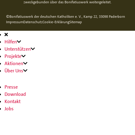
zweckgebunden über das Bonifatiuswerk weitergeleitet.
©Bonifatiuswerk der deutschen Katholiken e. V., Kamp 22, 33098 Paderborn
Impressum
Datenschutz
Cookie-Erklärung
Sitemap
Hauptnavigation
Hilfen
Unterstützen
Projekte
Aktionen
Über Uns
Presse
Download
Kontakt
Jobs
SPENDEN
SHOP