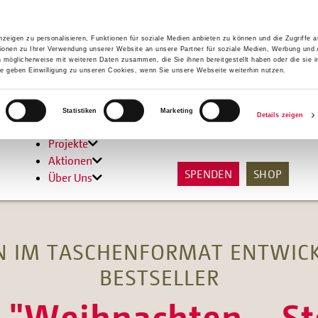
zeigen zu personalisieren, Funktionen für soziale Medien anbieten zu können und die Zugriffe 
ionen zu Ihrer Verwendung unserer Website an unsere Partner für soziale Medien, Werbung und 
n möglicherweise mit weiteren Daten zusammen, die Sie ihnen bereitgestellt haben oder die sie 
 geben Einwilligung zu unseren Cookies, wenn Sie unsere Webseite weiterhin nutzen.
Hilfen
Statistiken
Marketing
Details zeigen
Unterstützen
Projekte
Aktionen
SPENDEN
SHOP
Über Uns
 IM TASCHENFORMAT ENTWICK
BESTSELLER
 "Weihnachten – S