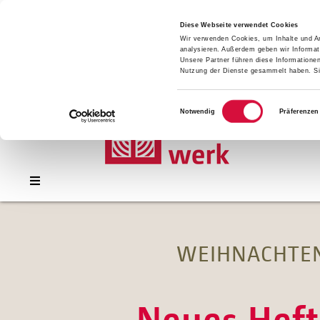
Presse
Download
Diese Webseite verwendet Cookies
Wir verwenden Cookies, um Inhalte und An
Kontakt
analysieren. Außerdem geben wir Informat
Jobs
Unsere Partner führen diese Informatione
Nutzung der Dienste gesammelt haben. Sie
Einwilligungsauswahl
Notwendig
Präferenzen
WEIHNACHTEN
Neues Heft