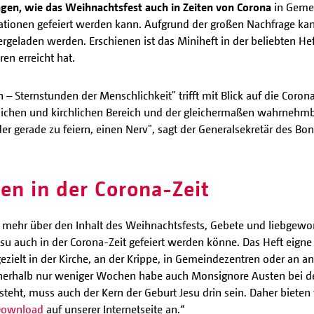
gen, wie das Weihnachtsfest auch in Zeiten von Corona
in Geme
tionen gefeiert werden kann. Aufgrund der großen Nachfrage kann 
rgeladen werden. Erschienen ist das Miniheft in der beliebten Heft
en erreicht hat.
– Sternstunden der Menschlichkeit" trifft mit Blick auf die Cor
ichen und kirchlichen Bereich und der gleichermaßen wahrnehm
r gerade zu feiern, einen Nerv", sagt der Generalsekretär des Bo
en in der Corona-Zeit
er mehr über den Inhalt des Weihnachtsfests, Gebete und liebgew
esu auch in der Corona-Zeit gefeiert werden könne. Das Heft eigne
zielt in der Kirche, an der Krippe, in Gemeindezentren oder an a
nnerhalb nur weniger Wochen habe auch Monsignore Austen bei der
ht, muss auch der Kern der Geburt Jesu drin sein. Daher bieten
 Download
auf unserer Internetseite an.“