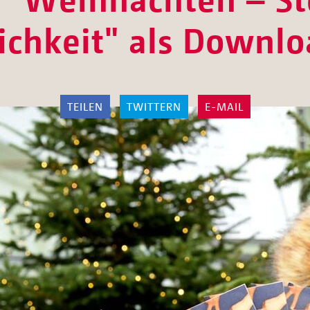
ichkeit" als Downlo
TEILEN
TWITTERN
E-MAIL