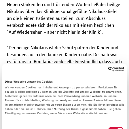
Neben stärkenden und tröstenden Worten ließ der heilige
Nikolaus über das Klinikpersonal gefüllte Nikolausstiefel
an die kleinen Patienten austeilen. Zum Abschluss
verabschiedete sich der Nikolaus mit einem herzlichen
"Auf Wiedersehen – aber nicht hier in der Klinik".
"Der heilige Nikolaus ist der Schutzpatron der Kinder und
besonders auch den kranken Kindern nahe. Deshalb war
es für uns im Bonifatiuswerk selbstverständlich, dass auch
in diesem besonderen Jahr der Corona-Pandemie der
heilige Nikolaus die Kinderklinik besucht. Trotz aller
Einschränkungen konnten wir so den Kindern eine große
Diese Webseite verwendet Cookies
Wir verwenden Cookies, um Inhalte und Anzeigen zu personalisieren, Funktionen für
Freude bereiten." sagt Julian Heese, der im Bonifatiuswerk
soziale Medien anbieten zu können und die Zugriffe auf unsere Website zu analysieren.
Referent im Bereich Missionarische und diakonische
Außerdem geben wir Informationen zu Ihrer Verwendung unserer Website an unsere
Partner für soziale Medien, Werbung und Analysen weiter. Unsere Partner führen diese
Pastoral ist.
Informationen möglicherweise mit weiteren Daten zusammen, die Sie ihnen bereitgestellt
haben oder die sie im Rahmen Ihrer Nutzung der Dienste gesammelt haben. Sie geben
Einwilligung zu unseren Cookies, wenn Sie unsere Webseite weiterhin nutzen.
(jh/as)
Einwilligungsauswahl