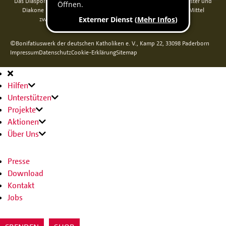
Das Diaspora-Kommissariat der deutschen Bischöfe unterstützt Priester und
Diakone in Nord-, Mittel- und Osteuropa. Seit 2014 werden die Mittel
zweckgebunden über das Bonifatiuswerk weitergeleitet.
©Bonifatiuswerk der deutschen Katholiken e. V., Kamp 22, 33098 Paderborn
Impressum
Datenschutz
Cookie-Erklärung
Sitemap
Hauptnavigation
Hilfen
Unterstützen
Projekte
Aktionen
Über Uns
Presse
Download
Kontakt
Jobs