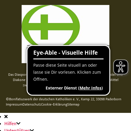
Das Diaspora-Kommissariat der deutschen Bischöfe unterstützt Priester und
Diakone in Nord-, Mittel- und Osteuropa. Seit 2014 werden die Mittel
zweckgebunden über das Bonifatiuswerk weitergeleitet.
©Bonifatiuswerk der deutschen Katholiken e. V., Kamp 22, 33098 Paderborn
Impressum
Datenschutz
Cookie-Erklärung
Sitemap
Hauptnavigation
Hilfen
Unterstützen