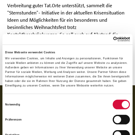
Verbreitung guter Tat.Orte unterstützt, sammelt die
"Sternstunden"- Initiative in der aktuellen Krisensituation
Ideen und Möglichkeiten für ein besonderes und
besinnliches Weihnachtsfest trotz
Kontaktbeschränkungen. So soll auch auf Abstand die
Weihnachtsbotschaft als "Sternstunden der
Menschlichkeit" erfahrbar werden.
Diese Webseite verwendet Cookies
Wir verwenden Cookies, um Inhalte und Anzeigen zu personalisieren, Funktionen für
soziale Medien anbieten zu können und die Zugriffe auf unsere Website zu analysieren.
(thmei/as)
Außerdem geben wir Informationen zu Ihrer Verwendung unserer Website an unsere
Partner für soziale Medien, Werbung und Analysen weiter. Unsere Partner führen diese
Informationen möglicherweise mit weiteren Daten zusammen, die Sie ihnen bereitgestellt
haben oder die sie im Rahmen Ihrer Nutzung der Dienste gesammelt haben. Sie geben
Einwilligung zu unseren Cookies, wenn Sie unsere Webseite weiterhin nutzen.
BANKVERBINDUNG
Einwilligungsauswahl
für Spenden:
Notwendig
BIC GENODED1PAX
IBAN DE 70 3706 0193 1050 0030 07
Präferenzen
für Rechnungen (BoniService GmbH):
BIC GENODED1PAX
Statistiken