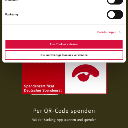
IBAN DE92 3706 0193 1050 0060 06
Das Bonifatiuswerk der deutschen Katholiken e. V. ist als wegen der
Marketing
Förderung kirchlicher Zwecke von der Körperschaftsteuer und Gewerbesteuer
freigestellt und beim Finanzamt unter der Steuernummer 339/5794/0212
registriert.
Details zeigen
Alle Cookies zulassen
Nur notwendige Cookies verwenden
Per QR-Code spenden
Mit der Banking-App scannen und spenden