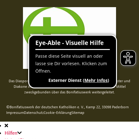
Das Diaspora-Kommissariat der deutschen Bischöfe unterstützt Priester und
Diakone in Nord-, Mittel- und Osteuropa. Seit 2014 werden die Mittel
zweckgebunden über das Bonifatiuswerk weitergeleitet.
©Bonifatiuswerk der deutschen Katholiken e. V., Kamp 22, 33098 Paderborn
Impressum
Datenschutz
Cookie-Erklärung
Sitemap
Hauptnavigation
Hilfen