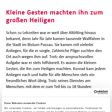
Kleine Gesten machten ihn zum
großen Heiligen
Schon zu Lebzeiten war er weit über Altötting hinaus
bekannt, denn Jahr für Jahr kamen tausende Wallfahrer in
die Stadt im Bistum Passau. Sie kamen mit vielerlei
Anliegen, für die er sorgte. Zahlreiche Pilger suchten den
Ort auch wegen ihm auf. Trotz der anspruchsvollen
Aufgabe war er stets hilfsbereit. Es waren die kleinen
Gesten, die ihn zum Heiligen machten. Konrad kam jedem
Anliegen nach und hatte für alle Menschen stets ein
freundliches Wort übrig. Trotz seines Dienstes am
Menschen, mit dem er zum Teil bis zu 18 Stunden
verbrachte, war der Mittelpunkt seines Lebens das Gebet.
Diese Webseite verwendet Cookies
Konrad von Parzham wurde 1930 selig- und 1934
Wir verwenden Cookies, um Inhalte und Anzeigen zu personalisieren, Funktionen für
soziale Medien anbieten zu können und die Zugriffe auf unsere Website zu analysieren.