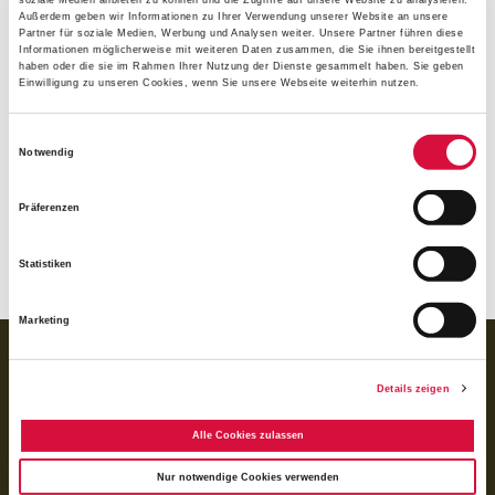
heiliggesprochen. Das Bonifatiuswerk gedenkt am Tag des
Außerdem geben wir Informationen zu Ihrer Verwendung unserer Website an unsere
heiligen Konrad seinem Konpatron, der in
Partner für soziale Medien, Werbung und Analysen weiter. Unsere Partner führen diese
vorbildhafterweise Christus und den Menschen gedient
Informationen möglicherweise mit weiteren Daten zusammen, die Sie ihnen bereitgestellt
haben oder die sie im Rahmen Ihrer Nutzung der Dienste gesammelt haben. Sie geben
hat. 1963 erhielt das Hilfswerk für den Glauben eine
Einwilligung zu unseren Cookies, wenn Sie unsere Webseite weiterhin nutzen.
Reliquie vom Ordenskleid des Heiligen aus Altötting, die
einen besonderen Platz im Bonifatiushaus gefunden hat.
Einwilligungsauswahl
Notwendig
Das Ordenskleid trug der Heilige 31 Jahre lang in seinem
Grab.
Präferenzen
(as/jh)
Statistiken
Marketing
BANKVERBINDUNG
für Spenden:
Details zeigen
BIC GENODED1PAX
IBAN DE 70 3706 0193 1050 0030 07
Alle Cookies zulassen
für Rechnungen (BoniService GmbH):
Nur notwendige Cookies verwenden
BIC GENODED1PAX