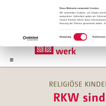
Presse
Download
Diese Webseite verwendet Cookies
Wir verwenden Cookies, um Inhalte und An
Kontakt
analysieren. Außerdem geben wir Informat
Jobs
Unsere Partner führen diese Informatione
Nutzung der Dienste gesammelt haben. Sie
Einwilligungsauswahl
Notwendig
Präferenzen
RELIGIÖSE KIND
RKW sind 