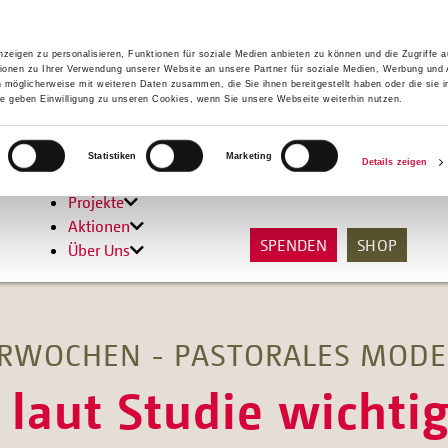
zeigen zu personalisieren, Funktionen für soziale Medien anbieten zu können und die Zugriffe 
ionen zu Ihrer Verwendung unserer Website an unsere Partner für soziale Medien, Werbung und 
n möglicherweise mit weiteren Daten zusammen, die Sie ihnen bereitgestellt haben oder die sie 
 geben Einwilligung zu unseren Cookies, wenn Sie unsere Webseite weiterhin nutzen.
Hilfen
Statistiken
Marketing
Details zeigen
Unterstützen
Projekte
Aktionen
SPENDEN
SHOP
Über Uns
ERWOCHEN - PASTORALES MODE
laut Studie wichtig