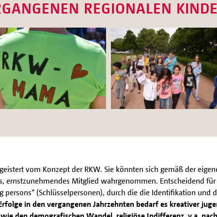
ERGANGENEN REGIONALEN KIN
egeistert vom Konzept der RKW. Sie könnten sich gemäß der eigen
tiges, ernstzunehmendes Mitglied wahrgenommen. Entscheidend für 
 persons“ (Schlüsselpersonen), durch die die Identifikation und d
 Erfolge in den vergangenen Jahrzehnten bedarf es kreativer jug
 den demografischen Wandel, religiöse Indifferenz, v.a. nach