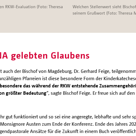
en RKW-Evaluation (Foto: Theresa
Welchen Stellenwert sieht Bischof
seinem Grußwort (Foto: Theresa M
A gelebten Glaubens
t auch der Bischof von Magdeburg, Dr. Gerhard Feige, teilgenomm
 unzähligen Pfarreien ist diese besondere Form der Kinderkatechese 
insbesondere das während der RKW entstehende Zusammengehörig
on größter Bedeutung
“, sagte Bischof Feige. Er freue sich auf d
.
hr gut funktioniert und so sei eine angeregte, lebhafte und sehr
Monsignore Austen zum Ende der Konferenz. Ende des Jahres 2021 
ndpastorale Ansätze für die Zukunft in einem Buch veröffentlic