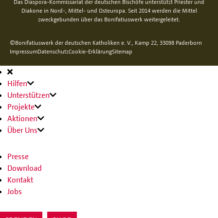
Das Diaspora-Kommissariat der deutschen Bischöfe unterstützt Priester und
Diakone in Nord-, Mittel- und Osteuropa. Seit 2014 werden die Mittel
zweckgebunden über das Bonifatiuswerk weitergeleitet.
©Bonifatiuswerk der deutschen Katholiken e. V., Kamp 22, 33098 Paderborn
Impressum
Datenschutz
Cookie-Erklärung
Sitemap
Hauptnavigation
Hilfen
Unterstützen
Projekte
Aktionen
Über Uns
Presse
Download
Kontakt
Jobs