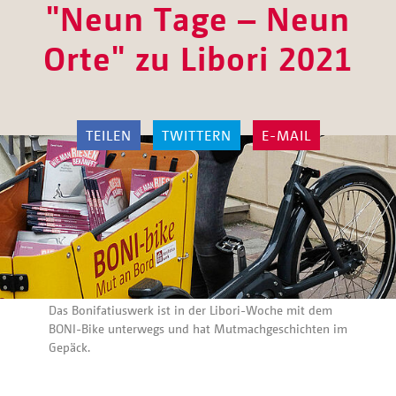
"Neun Tage – Neun
Orte" zu Libori 2021
TEILEN
TWITTERN
E-MAIL
Das Bonifatiuswerk ist in der Libori-Woche mit dem
BONI-Bike unterwegs und hat Mutmachgeschichten im
Gepäck.