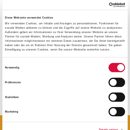
Diese Webseite verwendet Cookies
Wir verwenden Cookies, um Inhalte und Anzeigen zu personalisieren, Funktionen für
soziale Medien anbieten zu können und die Zugriffe auf unsere Website zu analysieren.
Neben der BONI-Bike-Tour besteht auch die Möglichkeit,
Außerdem geben wir Informationen zu Ihrer Verwendung unserer Website an unsere
Partner für soziale Medien, Werbung und Analysen weiter. Unsere Partner führen diese
einige Exemplare des Buches "Wie man Riesen bekämpft
Informationen möglicherweise mit weiteren Daten zusammen, die Sie ihnen bereitgestellt
– echte Mutmach-Geschichten" über die Social-Media-
haben oder die sie im Rahmen Ihrer Nutzung der Dienste gesammelt haben. Sie geben
Einwilligung zu unseren Cookies, wenn Sie unsere Webseite weiterhin nutzen.
Kanäle des Bonifatiuswerkes (
Facebook
/
Instagram
), als auch über
Radio Hochstift
und das
Einwilligungsauswahl
Westfälische Volksblatt
zu erhalten für Menschen, die
Notwendig
Mut gemacht und sich eingesetzt haben.
Präferenzen
(stk/thmei)
Statistiken
Marketing
Details zeigen