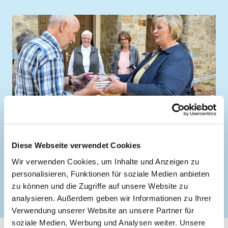
Diese Webseite verwendet Cookies
Wir verwenden Cookies, um Inhalte und Anzeigen zu
Dieter Päschke (Ehrenamtlicher) nimmt gerne die
personalisieren, Funktionen für soziale Medien anbieten
Mutmachbücher von Karin Stieneke (Bonifatiuswerk) in
Empfang. (Foto: Theresa Meier)
zu können und die Zugriffe auf unsere Website zu
analysieren. Außerdem geben wir Informationen zu Ihrer
Verwendung unserer Website an unsere Partner für
soziale Medien, Werbung und Analysen weiter. Unsere