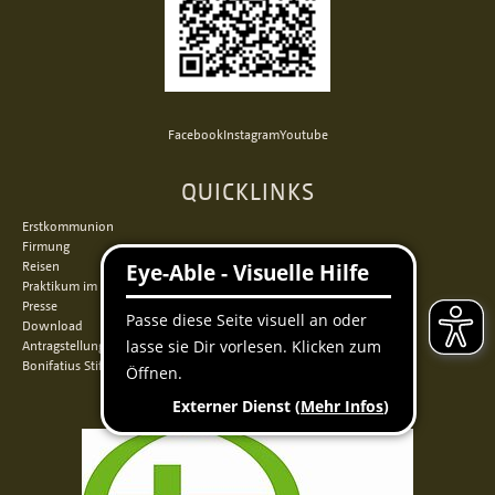
Facebook
Instagram
Youtube
QUICKLINKS
Erstkommunion
Firmung
Reisen
Praktikum im Norden
Presse
Download
Antragstellung
Bonifatius Stiftungszentrum