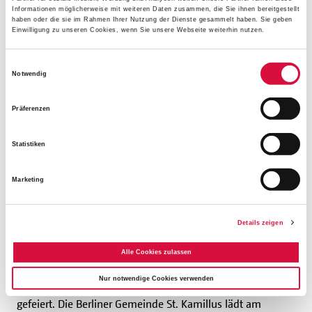
Informationen möglicherweise mit weiteren Daten zusammen, die Sie ihnen bereitgestellt
haben oder die sie im Rahmen Ihrer Nutzung der Dienste gesammelt haben. Sie geben
Einwilligung zu unseren Cookies, wenn Sie unsere Webseite weiterhin nutzen.
Einwilligungsauswahl
Notwendig
Präferenzen
Statistiken
Marketing
Katholiken feiern bundesweit
Bonifatiustag
Details zeigen
Am 5. Juni verehren viele Menschen bundesweit den
Alle Cookies zulassen
heiligen Bonifatius. So wird das nicht nur im
Nur notwendige Cookies verwenden
Bonifatiushaus sondern auch in vielen Gemeinden
gefeiert. Die Berliner Gemeinde St. Kamillus lädt am