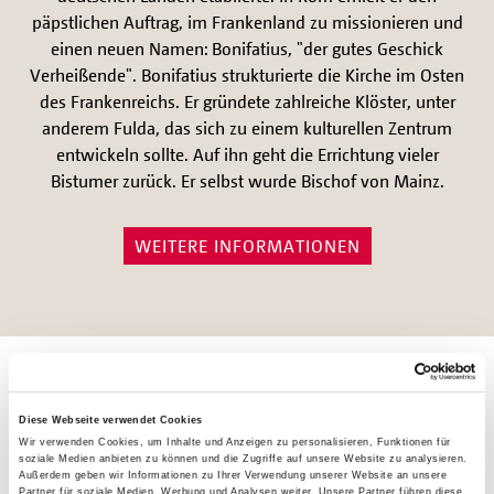
päpstlichen Auftrag, im Frankenland zu missionieren und
einen neuen Namen: Bonifatius, "der gutes Geschick
Verheißende". Bonifatius strukturierte die Kirche im Osten
des Frankenreichs. Er gründete zahlreiche Klöster, unter
anderem Fulda, das sich zu einem kulturellen Zentrum
entwickeln sollte. Auf ihn geht die Errichtung vieler
Bistumer zurück. Er selbst wurde Bischof von Mainz.
WEITERE INFORMATIONEN
Diese Webseite verwendet Cookies
Wir verwenden Cookies, um Inhalte und Anzeigen zu personalisieren, Funktionen für
soziale Medien anbieten zu können und die Zugriffe auf unsere Website zu analysieren.
Außerdem geben wir Informationen zu Ihrer Verwendung unserer Website an unsere
Partner für soziale Medien, Werbung und Analysen weiter. Unsere Partner führen diese