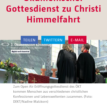
Gottesdienst zu Christi
Himmelfahrt
TEILEN
TWITTERN
E-MAIL
Zum Open Air Eröffnungsgottesdienst des ÖKT
kommen Menschen aus verschiedenen christlichen
Konfessionen und Lebensweltenten zusammen. (Foto:
DEKT/Nadine Malzkorn)