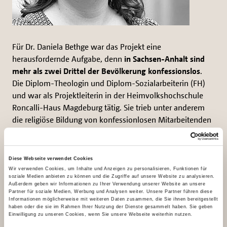
Für Dr. Daniela Bethge war das Projekt eine
herausfordernde Aufgabe, denn
in Sachsen-Anhalt sind
mehr als zwei Drittel der Bevölkerung konfessionslos
.
Die Diplom-Theologin und Diplom-Sozialarbeiterin (FH)
und war als Projektleiterin in der Heimvolkshochschule
Roncalli-Haus Magdeburg tätig. Sie trieb unter anderem
die religiöse Bildung von konfessionlosen Mitarbeitenden
bei kirchlichen Trägern, die Forbildung mit Schwerpunkt
Ökumene-3-Praxis für Diakone und Angebote für
religionsfreie Paare sowie Freizeitangebote mit religiösen
Diese Webseite verwendet Cookies
Anteilen voran. Kinobabende mit ausgewählten Filmen
Wir verwenden Cookies, um Inhalte und Anzeigen zu personalisieren, Funktionen für
soziale Medien anbieten zu können und die Zugriffe auf unsere Website zu analysieren.
ermöglichten anschliessend Diskussionen über christliche
Außerdem geben wir Informationen zu Ihrer Verwendung unserer Website an unsere
Themen zwischen Menschen mit und ohne Konfession.
Partner für soziale Medien, Werbung und Analysen weiter. Unsere Partner führen diese
Informationen möglicherweise mit weiteren Daten zusammen, die Sie ihnen bereitgestellt
haben oder die sie im Rahmen Ihrer Nutzung der Dienste gesammelt haben. Sie geben
Einwilligung zu unseren Cookies, wenn Sie unsere Webseite weiterhin nutzen.
Projekt mit Nachhaltigkeit