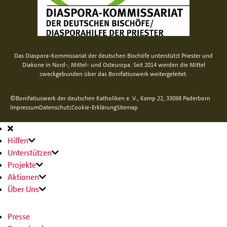
Das Diaspora-Kommissariat der deutschen Bischöfe unterstützt Priester und
Diakone in Nord-, Mittel- und Osteuropa. Seit 2014 werden die Mittel
zweckgebunden über das Bonifatiuswerk weitergeleitet.
©Bonifatiuswerk der deutschen Katholiken e. V., Kamp 22, 33098 Paderborn
Impressum
Datenschutz
Cookie-Erklärung
Sitemap
Hauptnavigation
Hilfen
Unterstützen
Projekte
Aktionen
Über Uns
Presse