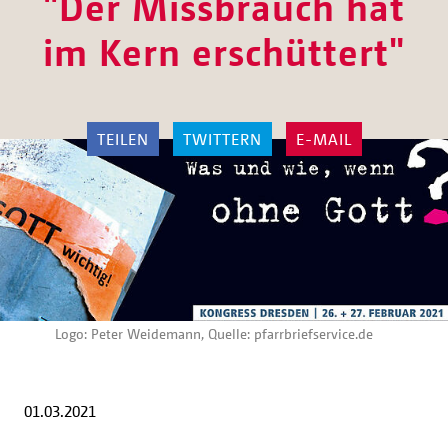
"Der Missbrauch hat
im Kern erschüttert"
TEILEN
TWITTERN
E-MAIL
Logo: Peter Weidemann, Quelle: pfarrbriefservice.de
01.03.2021