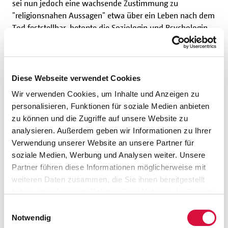
sei nun jedoch eine wachsende Zustimmung zu
"religionsnahen Aussagen" etwa über ein Leben nach dem
Tod feststellbar, betonte die Soziologin und Psychologin.
Diese Jüngeren schätzten Religion "als Kulturgut,
ästhetische Erfahrung, gesellschaftliche Utopie oder
transzendente Spekulation".
Diese Webseite verwendet Cookies
Auch mit Künstlicher Intelligenz (KI) machen viele
Wir verwenden Cookies, um Inhalte und Anzeigen zu
Menschen nach Erkenntnissen der
Religionspädagogin
personalisieren, Funktionen für soziale Medien anbieten
Birte Platow
religionsartige Erfahrungen. Sie nähmen die
zu können und die Zugriffe auf unsere Website zu
allwissend scheinenden Anwendungen dieser
analysieren. Außerdem geben wir Informationen zu Ihrer
Technologie in Alltag und Wissenschaft wie eine göttliche
Verwendung unserer Website an unsere Partner für
Macht war, berichtete die Professorin der Technischen
soziale Medien, Werbung und Analysen weiter. Unsere
Universität Dresden. Die Kirchen könnten
Partner führen diese Informationen möglicherweise mit
"Anknüpfungspunkte" in dieser Entwicklung suchen und
weiteren Daten zusammen, die Sie ihnen bereitgestellt
aufgreifen. Der
Erfurter Philosoph Holger Zaborowski
riet
haben oder die sie im Rahmen Ihrer Nutzung der Dienste
ebenfalls, neue spirituelle Ansatzpunkte bei
gesammelt haben. Sie geben Einwilligung zu unseren
Einwilligungsauswahl
Nichtglaubenden nicht nur religionswissenschaftlich oder
Cookies, wenn Sie unsere Webseite weiterhin nutzen.
Notwendig
religionssoziologisch, sondern auch theologisch ernst zu