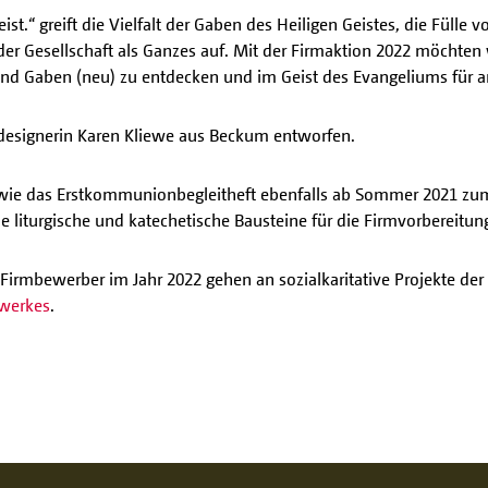
st.“ greift die Vielfalt der Gaben des Heiligen Geistes, die Füll
 der Gesellschaft als Ganzes auf. Mit der Firmaktion 2022 möcht
 und Gaben (neu) zu entdecken und im Geist des Evangeliums für 
designerin Karen Kliewe aus Beckum entworfen.
ht wie das Erstkommunionbegleitheft ebenfalls ab Sommer 2021 z
he liturgische und katechetische Bausteine für die Firmvorbereitun
rmbewerber im Jahr 2022 gehen an sozialkaritative Projekte der
swerkes
.