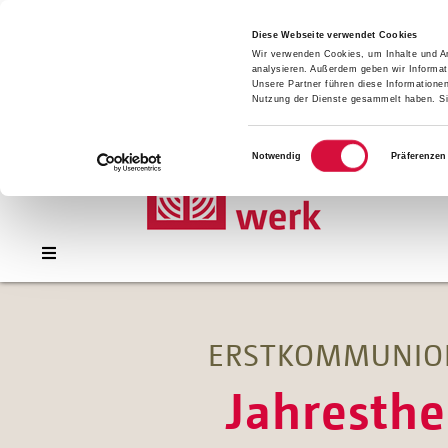
Presse
Download
Diese Webseite verwendet Cookies
Wir verwenden Cookies, um Inhalte und An
Kontakt
analysieren. Außerdem geben wir Informat
Jobs
Unsere Partner führen diese Informatione
Nutzung der Dienste gesammelt haben. Sie
Einwilligungsauswahl
Notwendig
Präferenzen
ERSTKOMMUNION
Jahresth