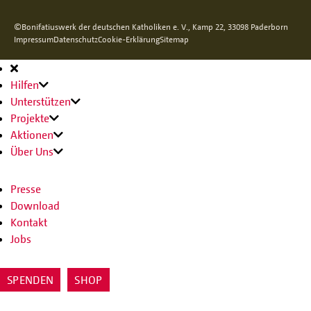
©Bonifatiuswerk der deutschen Katholiken e. V., Kamp 22, 33098 Paderborn
Impressum
Datenschutz
Cookie-Erklärung
Sitemap
Hauptnavigation
Hilfen
Unterstützen
Projekte
Aktionen
Über Uns
Presse
Download
Kontakt
Jobs
SPENDEN
SHOP