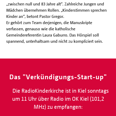
„zwischen null und 83 Jahre alt“. Zahlreiche Jungen und
Mädchen übernehmen Rollen. „Kinderstimmen sprechen
Kinder an“, betont Pastor Gregor.
Er gehört zum Team derjenigen, die Manuskripte
verfassen, genauso wie die katholische
Gemeindereferentin Laura Gaburro. Das Hörspiel soll
spannend, unterhaltsam und nicht zu kompliziert sein.
Das "Verkündigungs-Start-up"
Die RadioKinderkirche ist in Kiel sonntags
um 11 Uhr über Radio im OK Kiel (101,2
MHz) zu empfangen: