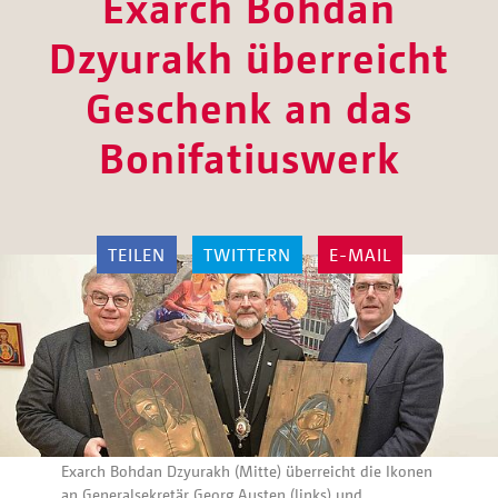
Exarch Bohdan
Dzyurakh überreicht
Geschenk an das
Bonifatiuswerk
TEILEN
TWITTERN
E-MAIL
Exarch Bohdan Dzyurakh (Mitte) überreicht die Ikonen
an Generalsekretär Georg Austen (links) und