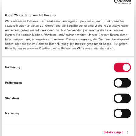
Kinder leiden darunter", sagte Dzyurakh. Der Exarch
appellierte, den Krieg in der Ukraine gerade jetzt nicht als
Diese Webseite verwendet Cookies
selbstverständlich hinzunehmen.
Wir verwenden Cookies, um Inhalte und Anzeigen zu personalisieren, Funktionen für
soziale Medien anbieten zu können und die Zugriffe auf unsere Website zu analysieren.
Außerdem geben wir Informationen zu Ihrer Verwendung unserer Website an unsere
Partner für soziale Medien, Werbung und Analysen weiter. Unsere Partner führen diese
Informationen möglicherweise mit weiteren Daten zusammen, die Sie ihnen bereitgestellt
Bonifatiuswerk unterstützt
haben oder die sie im Rahmen Ihrer Nutzung der Dienste gesammelt haben. Sie geben
Einwilligung zu unseren Cookies, wenn Sie unsere Webseite weiterhin nutzen.
Projekte für Geflüchtete
Einwilligungsauswahl
Notwendig
Das Bonifatiuswerk als Hilfswerk für den Glauben hatte
schon bald nach Beginn des Krieges in der Ukraine
zahlreiche Projekte für Geflüchtete in Deutschland, dem
Präferenzen
Baltikum und Nordeuropa unterstützt. Allein 11.500 Euro
kamen geflüchteten ukrainischen Kindern zugute, die im
Statistiken
Christian-Schreiber-Haus in Berlin von der katholischen
Jugendhilfeeinrichtung "Manege" und der Caritas mehrere
Marketing
Monate lang betreut wurden. Das Geld war beim
internationalen Friedensgebet und der #PeaceBell-
Details zeigen
Ausstellung in Zusammenarbeit mit dem Sänger und