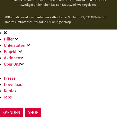
zweckgebunden über das Bonifatiuswerk weitergeleitet.
©Bonifatiuswerk der deutschen Katholiken e. V., Kamp 22, 33098 Paderborn
Impressum
Datenschutz
Cookie-Erklärung
Sitemap
Hauptnavigation
Hilfen
Unterstützen
Projekte
Aktionen
Über Uns
Presse
Download
Kontakt
Jobs
SPENDEN
SHOP