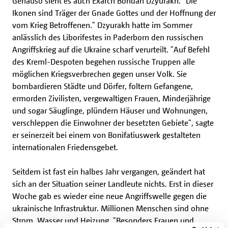
Genauso sieht es auch Exarch Bohdan Dzyurakh. "Die
Ikonen sind Träger der Gnade Gottes und der Hoffnung der
vom Krieg Betroffenen." Dzyurakh hatte im Sommer
anlässlich des Liborifestes in Paderborn den russischen
Angriffskrieg auf die Ukraine scharf verurteilt. "Auf Befehl
des Kreml-Despoten begehen russische Truppen alle
möglichen Kriegsverbrechen gegen unser Volk. Sie
bombardieren Städte und Dörfer, foltern Gefangene,
ermorden Zivilisten, vergewaltigen Frauen, Minderjährige
und sogar Säuglinge, plündern Häuser und Wohnungen,
verschleppen die Einwohner der besetzten Gebiete", sagte
er seinerzeit bei einem von Bonifatiuswerk gestalteten
internationalen Friedensgebet.
Seitdem ist fast ein halbes Jahr vergangen, geändert hat
sich an der Situation seiner Landleute nichts. Erst in dieser
Woche gab es wieder eine neue Angriffswelle gegen die
ukrainische Infrastruktur. Millionen Menschen sind ohne
Strom, Wasser und Heizung. "Besonders Frauen und