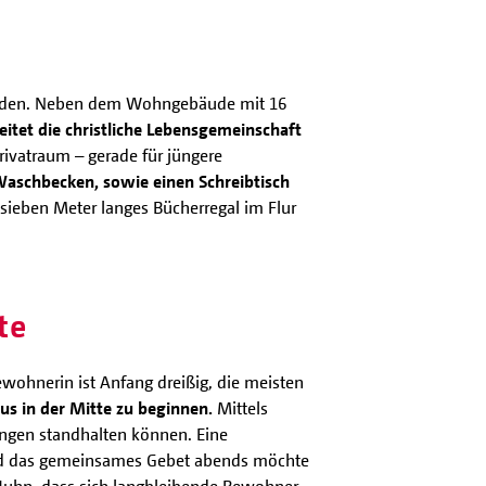
rbunden. Neben dem Wohngebäude mit 16
itet die christliche Lebensgemeinschaft
ivatraum – gerade für jüngere
Waschbecken, sowie einen Schreibtisch
 sieben Meter langes Bücherregal im Flur
te
wohnerin ist Anfang dreißig, die meisten
us in der Mitte zu beginnen.
Mittels
ungen standhalten können. Eine
 und das gemeinsames Gebet abends möchte
s Huhn, dass sich langbleibende Bewohner