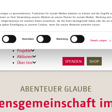
zeigen zu personalisieren, Funktionen für soziale Medien anbieten zu können und die Zugriffe 
ionen zu Ihrer Verwendung unserer Website an unsere Partner für soziale Medien, Werbung und 
n möglicherweise mit weiteren Daten zusammen, die Sie ihnen bereitgestellt haben oder die sie 
 geben Einwilligung zu unseren Cookies, wenn Sie unsere Webseite weiterhin nutzen.
Hilfen
Statistiken
Marketing
Details zeigen
Unterstützen
Projekte
Aktionen
SPENDEN
SHOP
Über Uns
ABENTEUER GLAUBE
bensgemeinschaft i