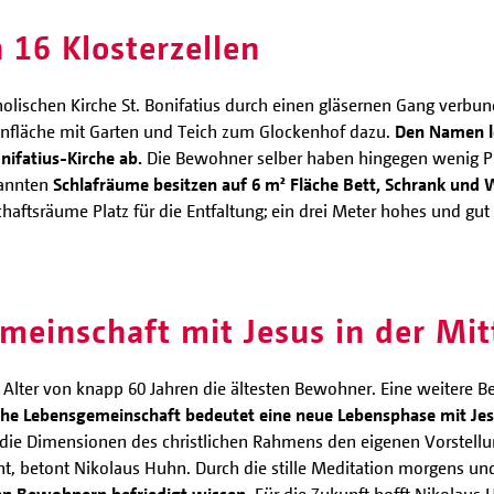
 16 Klosterzellen
tholischen Kirche St. Bonifatius durch einen gläsernen Gang ve
enfläche mit Garten und Teich zum Glockenhof dazu.
Den Namen le
nifatius-Kirche ab.
Die Bewohner selber haben hingegen wenig Pr
nannten
Schlafräume besitzen auf 6 m² Fläche Bett, Schrank und 
haftsräume Platz für die Entfaltung; ein drei Meter hohes und gut
meinschaft mit Jesus in der Mit
Alter von knapp 60 Jahren die ältesten Bewohner. Eine weitere Be
liche Lebensgemeinschaft bedeutet eine neue Lebensphase mit Jes
 die Dimensionen des christlichen Rahmens den eigenen Vorstell
cht, betont Nikolaus Huhn. Durch die stille Meditation morgens
en Bewohnern befriedigt wissen
. Für die Zukunft hofft Nikolau