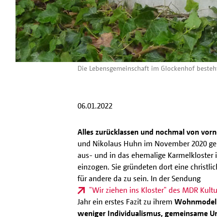
Die Lebensgemeinschaft im Glockenhof besteht s
06.01.2022
Alles zurücklassen und nochmal von vor
und Nikolaus Huhn im November 2020 gem
aus- und in das ehemalige Karmelkloster
einzogen. Sie gründeten dort eine christl
für andere da zu sein. In der Sendung
"Wir ziehen ins Kloster" des MDR Kultu
Jahr ein erstes Fazit zu ihrem
Wohnmodell 
weniger Individualismus, gemeinsame U