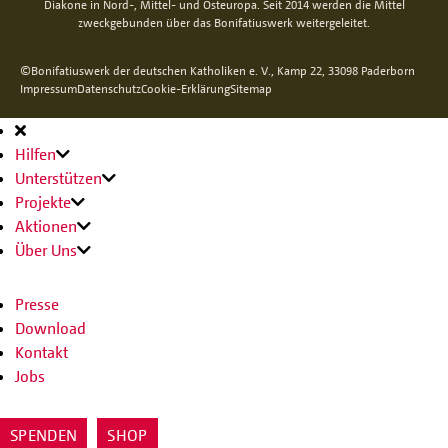
Diakone in Nord-, Mittel- und Osteuropa. Seit 2014 werden die Mittel
zweckgebunden über das Bonifatiuswerk weitergeleitet.
©Bonifatiuswerk der deutschen Katholiken e. V., Kamp 22, 33098 Paderborn
Impressum
Datenschutz
Cookie-Erklärung
Sitemap
Hauptnavigation
Hilfen
Unterstützen
Projekte
Aktionen
Über Uns
Presse
Download
Kontakt
Jobs
SPENDEN
SHOP