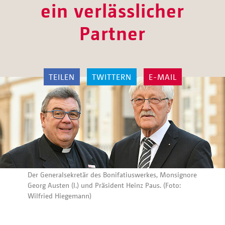
ein verlässlicher
Partner
TEILEN
TWITTERN
E-MAIL
Der Generalsekretär des Bonifatiuswerkes, Monsignore
Georg Austen (l.) und Präsident Heinz Paus. (Foto:
Wilfried Hiegemann)