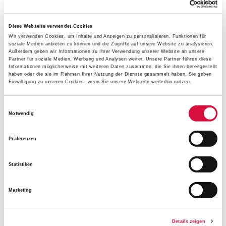
Innovative Projekte
Diese Webseite verwendet Cookies
Wir verwenden Cookies, um Inhalte und Anzeigen zu personalisieren, Funktionen für
soziale Medien anbieten zu können und die Zugriffe auf unsere Website zu analysieren.
In ganz Deutschland unterstützt das Bonifatiuswerk im
Außerdem geben wir Informationen zu Ihrer Verwendung unserer Website an unsere
Rahmen des Förderprogramms
Partner für soziale Medien, Werbung und Analysen weiter. Unsere Partner führen diese
Informationen möglicherweise mit weiteren Daten zusammen, die Sie ihnen bereitgestellt
"Räume des Glaubens eröffnen"
innovative pastorale
haben oder die sie im Rahmen Ihrer Nutzung der Dienste gesammelt haben. Sie geben
Projekte, die sich insbesondere an Menschen wenden, die
Einwilligung zu unseren Cookies, wenn Sie unsere Webseite weiterhin nutzen.
durch die „klassischen“ Angebote der Gemeinden nicht
oder nur bedingt angesprochen werden – hier sollen
Einwilligungsauswahl
Notwendig
Lebenswelt und Evangelium zusammenkommen.
Präferenzen
Zur innovativen Pastoral gehören auch
Personalstellen
,
die in diesem Jahr mit insgesamt
348.000 Euro
gefördert
Statistiken
werden. In diesem Bereich fördert das Hilfswerk den
Einsatz von qualifiziertem Personal, das durch konkrete
Marketing
pastorale Projekte mit Kreativität und Engagement neue
Zugänge zu Kirche und Glauben eröffnen soll.
Details zeigen