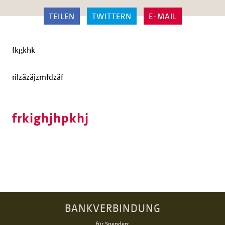
TEILEN
TWITTERN
E-MAIL
fkgkhk
rilzäzäjzmfdzäf
frkighjhpkhj
BANKVERBINDUNG
für Spenden: