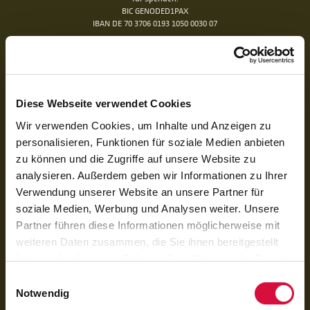
BIC GENODED1PAX
IBAN DE 70 3706 0193 1050 0030 07
für Rechnungen (BoniService GmbH):
BIC GENODED1PAX
IBAN DE92 3706 0193 1050 0060 06
Diese Webseite verwendet Cookies
Das Bonifatiuswerk der deutschen Katholiken e. V. ist als wegen der
Förderung kirchlicher Zwecke von der Körperschaftsteuer und Gewerbesteuer
Wir verwenden Cookies, um Inhalte und Anzeigen zu
freigestellt und beim Finanzamt unter der Steuernummer 339/5794/0212
personalisieren, Funktionen für soziale Medien anbieten
registriert.
zu können und die Zugriffe auf unsere Website zu
analysieren. Außerdem geben wir Informationen zu Ihrer
Verwendung unserer Website an unsere Partner für
soziale Medien, Werbung und Analysen weiter. Unsere
Partner führen diese Informationen möglicherweise mit
weiteren Daten zusammen, die Sie ihnen bereitgestellt
haben oder die sie im Rahmen Ihrer Nutzung der Dienste
gesammelt haben. Sie geben Einwilligung zu unseren
Einwilligungsauswahl
Cookies, wenn Sie unsere Webseite weiterhin nutzen.
Notwendig