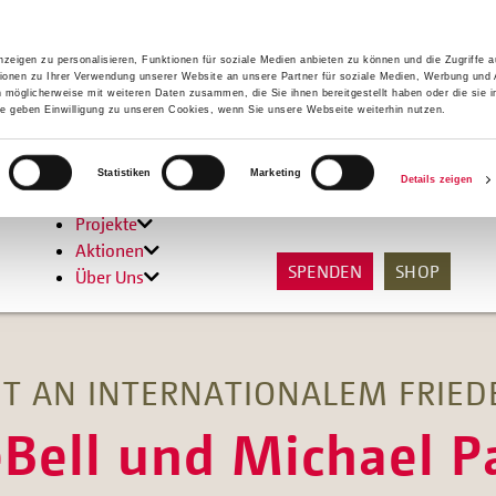
zeigen zu personalisieren, Funktionen für soziale Medien anbieten zu können und die Zugriffe 
ionen zu Ihrer Verwendung unserer Website an unsere Partner für soziale Medien, Werbung und 
n möglicherweise mit weiteren Daten zusammen, die Sie ihnen bereitgestellt haben oder die sie 
 geben Einwilligung zu unseren Cookies, wenn Sie unsere Webseite weiterhin nutzen.
Hilfen
Statistiken
Marketing
Details zeigen
Unterstützen
Projekte
Aktionen
SPENDEN
SHOP
Über Uns
T AN INTERNATIONALEM FRIEDE
Bell und Michael Pa