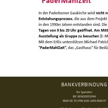
"PaderMahlZeit"
In der Paderborner Gaukirche wird
nicht n
Entstehungsprozess
, die aus dem Projek
in den 1990er Jahren entstanden sind. Die
Tagen von 9 bis 20 Uhr geöffnet. Am Mitt
Ausstellung als Gruppe zu besuchen
(E-Ma
Mit dem Erlös unterstützen Michael Patric
"PaderMahlZeit"
, das „Gasthaus“ für Bedü
BANKVERBINDUNG
für Spenden:
BIC GENODED1PAX
IBAN DE 70 3706 0193 1050 0030 07