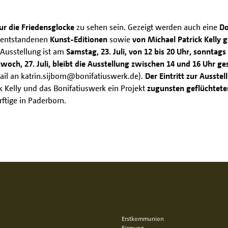
ur die Friedensglocke
zu sehen sein. Gezeigt werden auch eine
Do
t entstandenen
Kunst-Editionen
sowie
von Michael Patrick Kelly 
 Ausstellung ist am
Samstag, 23. Juli, von 12 bis 20 Uhr, sonntag
woch, 27. Juli, bleibt die Ausstellung zwischen 14 und 16 Uhr ge
il an katrin.sijbom@bonifatiuswerk.de).
Der Eintritt zur Ausste
k Kelly und das Bonifatiuswerk ein Projekt
zugunsten geflüchtete
rftige in Paderborn.
Erstkommunion
Firmung