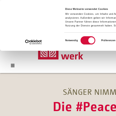
Presse
Download
Diese Webseite verwendet Cookies
Wir verwenden Cookies, um Inhalte und An
Kontakt
analysieren. Außerdem geben wir Informat
Jobs
Unsere Partner führen diese Informatione
Nutzung der Dienste gesammelt haben. Sie
Einwilligungsauswahl
Notwendig
Präferenzen
SÄNGER NIMM
Die #Peace