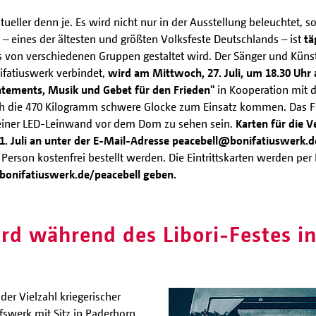
eller denn je. Es wird nicht nur in der Ausstellung beleuchtet, s
eines der ältesten und größten Volksfeste Deutschlands – ist
tä
s von verschiedenen Gruppen gestaltet wird. Der Sänger und Küns
fatiuswerk verbindet,
wird am Mittwoch, 27. Juli, um 18.30 Uhr 
atements, Musik und Gebet für den Frieden"
in Kooperation mit 
h die 470 Kilogramm schwere Glocke zum Einsatz kommen. Das Fr
 einer LED-Leinwand vor dem Dom zu sehen sein.
Karten für die 
1. Juli an unter der E-Mail-Adresse peacebell@bonifatiuswerk.de
Person kostenfrei bestellt werden. Die Eintrittskarten werden per 
bonifatiuswerk.de/peacebell geben.
rd während des Libori-Festes i
der Vielzahl kriegerischer
lfswerk mit Sitz in Paderborn