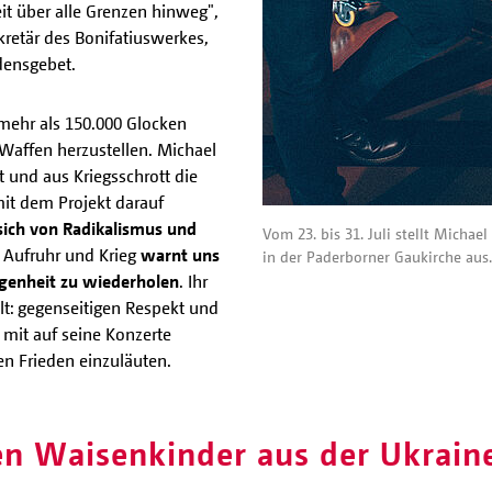
t über alle Grenzen hinweg",
retär des Bonifatiuswerkes,
edensgebet.
mehr als 150.000 Glocken
affen herzustellen. Michael
t und aus Kriegsschrott die
mit dem Projekt darauf
 sich von Radikalismus und
Vom 23. bis 31. Juli stellt Michae
er Aufruhr und Krieg
warnt uns
in der Paderborner Gaukirche aus
ngenheit zu wiederholen
. Ihr
lt: gegenseitigen Respekt und
 mit auf seine Konzerte
n Frieden einzuläuten.
n Waisenkinder aus der Ukrain