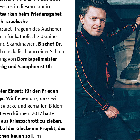
estes in diesem Jahr in
twirken beim Friedensgebet
h-israelische
zaret, Trägerin des Aachener
rch für katholische Ukrainer
und Skandinavien,
Bischof Dr.
d musikalisch von einer Schola
tung von
Domkapellmeister
lig und Saxophonist Uli
eter Einsatz für den Frieden
e.
Wir freuen uns, dass wir
ensglocke und gemalten Bildern
tieren können. 2017 hatte
e aus Kriegsschrott zu gießen
.
l der Glocke ein Projekt, das
hen bauen soll
, im