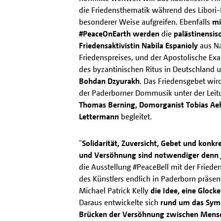
die Friedensthematik während des Libori-F
besonderer Weise aufgreifen. Ebenfalls
mi
#PeaceOnEarth werden
die
palästinensisc
Friedensaktivistin Nabila Espanioly
aus Na
Friedenspreises, und der Apostolische Exa
des byzantinischen Ritus in Deutschland 
Bohdan Dzyurakh
. Das Friedensgebet wir
der Paderborner Dommusik unter der Lei
Thomas Berning, Domorganist Tobias Aeh
Lettermann
begleitet.
"
Solidarität, Zuversicht, Gebet und konkr
und Versöhnung sind notwendiger denn j
die Ausstellung #PeaceBell mit der Fried
des Künstlers endlich in Paderborn präsen
Michael Patrick Kelly
die Idee, eine Glock
Daraus entwickelte sich
rund um das Symbo
Brücken der Versöhnung zwischen Mensc