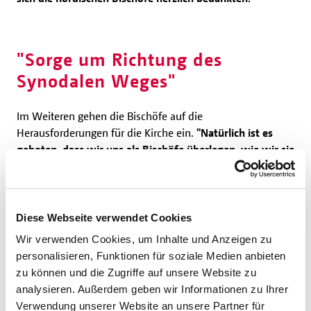
"Sorge um Richtung des
Synodalen Weges"
Im Weiteren gehen die Bischöfe auf die
Herausforderungen für die Kirche ein.
"Natürlich ist es
geboten, dass wir uns als Bischöfe überlegen, wie wir sie
am besten angehen, um Christus treu zu bleiben, den
Bedürfnissen der Menschen unserer Zeit
entgegenzukommen und die Wahrheit des Glaubens zu
vermitteln.
Wir machen uns jedoch Sorgen um die
Diese Webseite verwendet Cookies
Richtung, die Methodik und den Inhalt des Synodalen
Wir verwenden Cookies, um Inhalte und Anzeigen zu
Weges der Kirche in Deutschland", heißt es in dem
personalisieren, Funktionen für soziale Medien anbieten
offenen Brief an Bischof Bätzing. Auch die Deutsche
zu können und die Zugriffe auf unsere Website zu
Bischofskonferenz tagt derzeit im bayerischen
analysieren. Außerdem geben wir Informationen zu Ihrer
Vierzehnheiligen.
Verwendung unserer Website an unsere Partner für