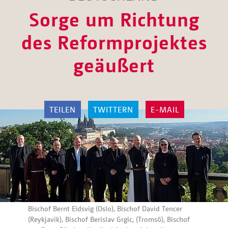
Sorge um Richtung
des Reformprojektes
geäußert
TEILEN
TWITTERN
E-MAIL
Bischof Bernt Eidsvig (Oslo), Bischof David Tencer
(Reykjavik), Bischof Berislav Grgic, (Tromsö), Bischof