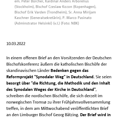
em. Peter Bürcher, Kardinal Anders Arborelius
(Stockholm), Bischof Czeslaw Kozon (Kopenhagen),
Bischof Erik Varden (Trondheim), Sr. Anna Mirijam
Kaschner (Generalsekretärin), P. Marco Pasinato
(Adminstrator Helsinki) (v.l.) (Foto: NBK)
10.03.2022
In einem offenen Brief an den Vorsitzenden der Deutschen
Bischofskonferenz äußern die
katholischen Bischöfe der
skandinavischen Länder
Bedenken gegen das
Reformprojekt "Synodaler Weg" in Deutschland.
Sie seien
besorgt über "die Richtung, die Methodik und den Inhalt
des Synodalen Weges der Kirche in Deutschland"
,
schreiben die nordischen Bischöfe,
die sich derzeit im
norwegischen Tromsø zu ihrer Frühjahrsvollversammlung
treffen,
in dem am Mittwochabend veröffentlichten Brief
an den Limburger Bischof Georg Bätzing
.
Der Brief wird in