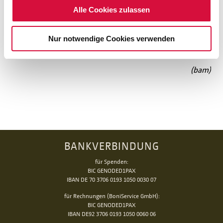
Alle Cookies zulassen
ZUR STELLUNGNAHME DES GENERALSEKRETÄRS
DES BONIFATIUSWERKES
Nur notwendige Cookies verwenden
(bam)
BANKVERBINDUNG
für Spenden:
BIC GENODED1PAX
IBAN DE 70 3706 0193 1050 0030 07
für Rechnungen (BoniService GmbH):
BIC GENODED1PAX
IBAN DE92 3706 0193 1050 0060 06