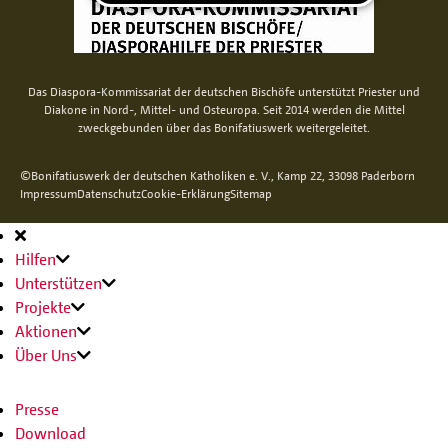
Das Diaspora-Kommissariat der deutschen Bischöfe unterstützt Priester und
Diakone in Nord-, Mittel- und Osteuropa. Seit 2014 werden die Mittel
zweckgebunden über das Bonifatiuswerk weitergeleitet.
©Bonifatiuswerk der deutschen Katholiken e. V., Kamp 22, 33098 Paderborn
Impressum
Datenschutz
Cookie-Erklärung
Sitemap
Hauptnavigation
Hilfen
Unterstützen
Projekte
Aktionen
Über Uns
Presse
Download