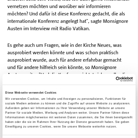
vernetzen möchten und worüber wir informieren
möchten? Und dafür ist diese Konferenz gedacht, die als
internationale Konferenz angelegt hat", sagte Monsignore
Austen im Interview mit Radio Vatikan.
Es gehe auch um Fragen, wie in der Kirche Neues, was
ausprobiert werden könnte und was schon praktisch
ausprobiert wurde, auch für andere erfahrbar gemacht
und für andere hilfreich sein könnte, so Monsignore
Austen weiter: "Und die Konferenz richtet sich an alle, die
sich mit dem aktuellen Zustand der Kirche nicht zufrieden
geben, die etwas Neues ausprobieren wollen."
Diese Webseite verwendet Cookies
Wir verwenden Cookies, um Inhalte und Anzeigen zu personalisieren, Funktionen für
soziale Medien anbieten zu können und die Zugriffe auf unsere Website zu analysieren.
Die ganze Berichterstattung bei Radio Vatikan finden Sie
Außerdem geben wir Informationen zu Ihrer Verwendung unserer Website an unsere
hier:
Partner für soziale Medien, Werbung und Analysen weiter. Unsere Partner führen diese
Informationen möglicherweise mit weiteren Daten zusammen, die Sie ihnen bereitgestellt
Vor Weltsynode: Bonifatiuswerk lädt zur „dennoch-
haben oder die sie im Rahmen Ihrer Nutzung der Dienste gesammelt haben. Sie geben
Einwilligung zu unseren Cookies, wenn Sie unsere Webseite weiterhin nutzen.
Konferenz“ ein - Vatican News