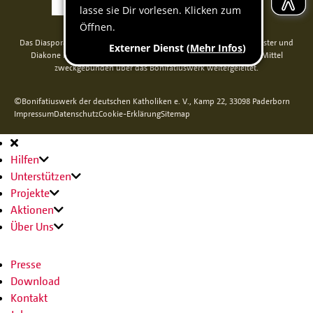
Das Diaspora-Kommissariat der deutschen Bischöfe unterstützt Priester und
Diakone in Nord-, Mittel- und Osteuropa. Seit 2014 werden die Mittel
zweckgebunden über das Bonifatiuswerk weitergeleitet.
©Bonifatiuswerk der deutschen Katholiken e. V., Kamp 22, 33098 Paderborn
Impressum
Datenschutz
Cookie-Erklärung
Sitemap
Hauptnavigation
Hilfen
Unterstützen
Projekte
Aktionen
Über Uns
Presse
Download
Kontakt