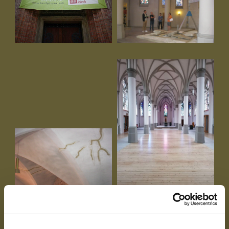
<
1
2
>