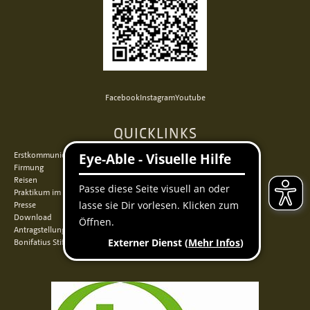
Facebook
Instagram
Youtube
QUICKLINKS
Erstkommunion
Firmung
Reisen
Praktikum im Norden
Presse
Download
Antragstellung
Bonifatius Stiftungszentrum