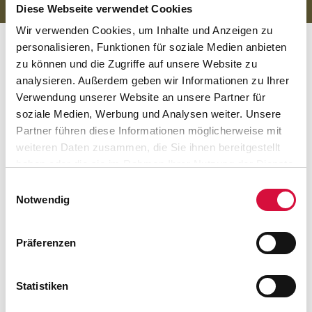
Diese Webseite verwendet Cookies
Wir verwenden Cookies, um Inhalte und Anzeigen zu
personalisieren, Funktionen für soziale Medien anbieten
zu können und die Zugriffe auf unsere Website zu
Viele Arbeitsstunden und gute
analysieren. Außerdem geben wir Informationen zu Ihrer
Zusammenarbeit mit kreativen
Verwendung unserer Website an unsere Partner für
Lösungen
soziale Medien, Werbung und Analysen weiter. Unsere
Partner führen diese Informationen möglicherweise mit
weiteren Daten zusammen, die Sie ihnen bereitgestellt
Diese Arbeiten konnten in den vergangenen Jahren
haben oder die sie im Rahmen Ihrer Nutzung der Dienste
umgsetzt werden: Aufarbeitung der Kirchentüren und
gesammelt haben. Sie geben Einwilligung zu unseren
Schaffung eines barrierefreien Zugangs am Südportal
Einwilligungsauswahl
Cookies, wenn Sie unsere Webseite weiterhin nutzen.
Notwendig
(2017), Sanierung der Nordeinfriedung und Errichtung
einer neuen Zaunanlage an dieser Stelle (2018),
Teilsanierung des Kirchendaches mit Erneuerung der
Präferenzen
Gaubenfenster (2019), Sanierung der Schallluken im Turm
(2020), Innenraumsanierung mit Erneuerung der
Beleuchtung und des Farbanstrichs sowie die Aufstellung
Statistiken
von neuem Altar, Ambo und Taufstein sowie Erneuerung