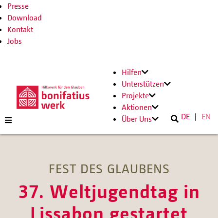
Presse
Download
Kontakt
Jobs
Hilfen
Unterstützen
Projekte
Aktionen
DE
EN
Über Uns
FEST DES GLAUBENS
37. Weltjugendtag in
Lissabon gestartet