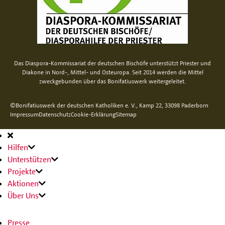
Das Diaspora-Kommissariat der deutschen Bischöfe unterstützt Priester und
Diakone in Nord-, Mittel- und Osteuropa. Seit 2014 werden die Mittel
zweckgebunden über das Bonifatiuswerk weitergeleitet.
©Bonifatiuswerk der deutschen Katholiken e. V., Kamp 22, 33098 Paderborn
Impressum
Datenschutz
Cookie-Erklärung
Sitemap
Hauptnavigation
Hilfen
Unterstützen
Projekte
Aktionen
Über Uns
Presse