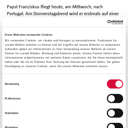
Papst Franziskus fliegt heute, am Mittwoch, nach
Portugal. Am Donnerstagabend wird er erstmals auf einer
großen Bühne des Weltjugendtags stehen. Viele
Jugendliche sind bereits seit einer Woche in
verschiedenen Regionen Portugals zu Begegnungstagen
Diese Webseite verwendet Cookies
unterwegs, um in Gastfamilien den Alltag und die Kultur
Wir verwenden Cookies, um Inhalte und Anzeigen zu personalisieren, Funktionen für
soziale Medien anbieten zu können und die Zugriffe auf unsere Website zu analysieren.
des Gastlandes besser kennenzulernen. Zu den
Außerdem geben wir Informationen zu Ihrer Verwendung unserer Website an unsere
Höhepunkten in Lissabon zählen die Gottesdienste am
Partner für soziale Medien, Werbung und Analysen weiter. Unsere Partner führen diese
Informationen möglicherweise mit weiteren Daten zusammen, die Sie ihnen bereitgestellt
Freitag- und Samstagabend, die der Papst leitet. Nach
haben oder die sie im Rahmen Ihrer Nutzung der Dienste gesammelt haben. Sie geben
Einwilligung zu unseren Cookies, wenn Sie unsere Webseite weiterhin nutzen.
einer großen Messe mit Franziskus endet am
Sonntagmorgen der Weltjugendtag.
Einwilligungsauswahl
Notwendig
Mit dabei ist die sechzehnjährige Emilie Pardula aus der
Herz-Jesu-Gemeinde in Dresden. Ihre Anreise mit dem
Präferenzen
Bus aus dem Bistum Dresden-Meißen dauerte 33 Stunden:
"Mich hat in den Tagen, in denen wir schon hier in
Statistiken
Portugal sein dürfen, diese automatische Gemeinschaft
fasziniert. Egal ob man sich kennt oder nicht, man gehörte
Marketing