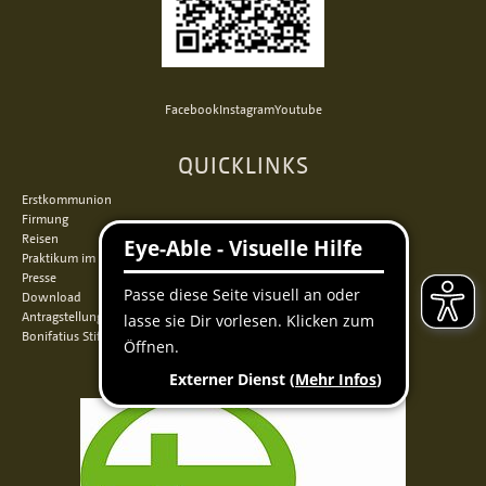
Facebook
Instagram
Youtube
QUICKLINKS
Erstkommunion
Firmung
Reisen
Praktikum im Norden
Presse
Download
Antragstellung
Bonifatius Stiftungszentrum