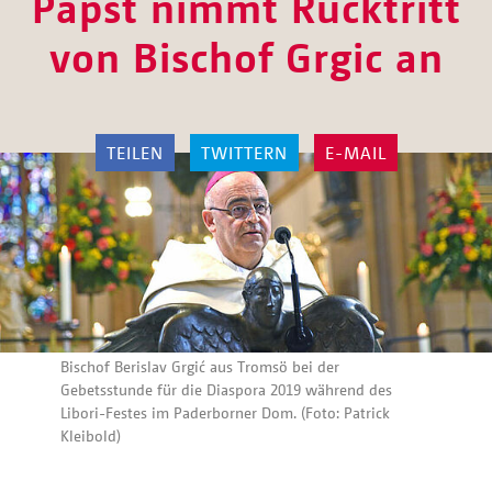
Papst nimmt Rücktritt
von Bischof Grgic an
TEILEN
TWITTERN
E-MAIL
Bischof Berislav Grgić aus Tromsö bei der
Gebetsstunde für die Diaspora 2019 während des
Libori-Festes im Paderborner Dom. (Foto: Patrick
Kleibold)