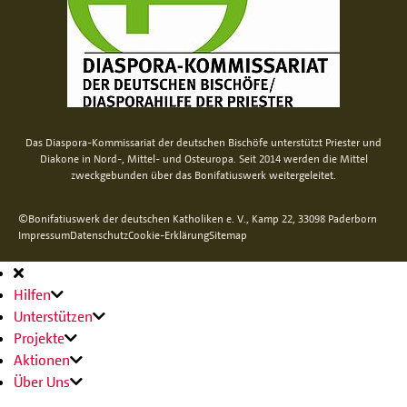
Das Diaspora-Kommissariat der deutschen Bischöfe unterstützt Priester und
Diakone in Nord-, Mittel- und Osteuropa. Seit 2014 werden die Mittel
zweckgebunden über das Bonifatiuswerk weitergeleitet.
©Bonifatiuswerk der deutschen Katholiken e. V., Kamp 22, 33098 Paderborn
Impressum
Datenschutz
Cookie-Erklärung
Sitemap
Hauptnavigation
Hilfen
Unterstützen
Projekte
Aktionen
Über Uns