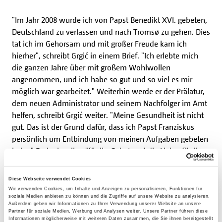
"Im Jahr 2008 wurde ich von Papst Benedikt XVI. gebeten,
Deutschland zu verlassen und nach Tromsø zu gehen. Dies
tat ich im Gehorsam und mit großer Freude kam ich
hierher", schreibt Grgić in einem Brief. "Ich erlebte mich
die ganzen Jahre über mit großem Wohlwollen
angenommen, und ich habe so gut und so viel es mir
möglich war gearbeitet." Weiterhin werde er der Prälatur,
dem neuen Administrator und seinem Nachfolger im Amt
helfen, schreibt Grgić weiter. "Meine Gesundheit ist nicht
gut. Das ist der Grund dafür, dass ich Papst Franziskus
persönlich um Entbindung von meinen Aufgaben gebeten
habe." Er danke allen "für ihr Gebet und die Liebe, für ihr
Verständnis, für die Kritik und die Diskussionen, für die
Unterstützung, ihr Mitgefühl und ihre Sympathie".
Diese Webseite verwendet Cookies
Wir verwenden Cookies, um Inhalte und Anzeigen zu personalisieren, Funktionen für
soziale Medien anbieten zu können und die Zugriffe auf unsere Website zu analysieren.
Außerdem geben wir Informationen zu Ihrer Verwendung unserer Website an unsere
Generalsekretär würdigt Einsatz
Partner für soziale Medien, Werbung und Analysen weiter. Unsere Partner führen diese
Informationen möglicherweise mit weiteren Daten zusammen, die Sie ihnen bereitgestellt