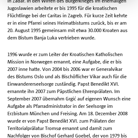
in Zadar. In den Wirren des Bürgerkrieges im ehemaligen
Jugoslawien arbeitete er bis 1995 für die kroatischen
Flüchtlinge bei der Caritas in Zagreb. Für kurze Zeit kehrte
er in eine Pfarrei seines Heimatbistums zurück, bis er am
20. August 1995 gemeinsam mit etwa 30.000 Kroaten aus
dem Bistum Banja Luka vertrieben wurde.
1996 wurde er zum Leiter der Kroatischen Katholischen
Mission in Norwegen ernannt, eine Aufgabe, die er bis
2007 inne hatte. Von 2004 bis 2006 war er Generalvikar
des Bistums Oslo und als Bischöflicher Vikar auch für die
Einwandererseelsorge zuständig. Papst Benedikt XVI.
ernannte ihn 2007 zum Päpstlichen Ehrenprälaten. Im
September 2007 übernahm Grgić auf eigenen Wunsch eine
Aufgabe als Pfarradministrator in der Seelsorge im
Erzbistum München und Freising. Am 18. Dezember 2008
wurde er von Papst Benedikt XVI. zum Prälaten der
Territorialprälatur Tromsø ernannt und damit zum
Nachfolger von Bischof Gerhard Goebel, der von 1979 bis