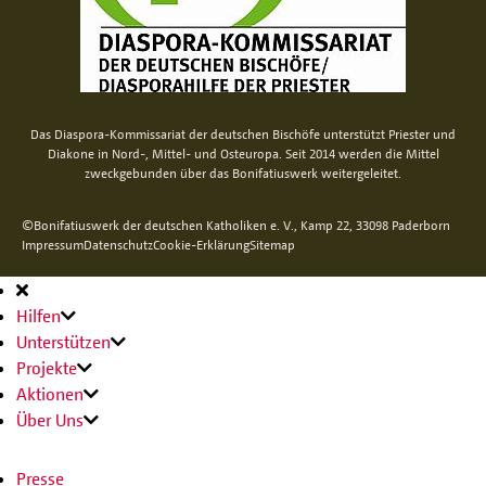
Das Diaspora-Kommissariat der deutschen Bischöfe unterstützt Priester und
Diakone in Nord-, Mittel- und Osteuropa. Seit 2014 werden die Mittel
zweckgebunden über das Bonifatiuswerk weitergeleitet.
©Bonifatiuswerk der deutschen Katholiken e. V., Kamp 22, 33098 Paderborn
Impressum
Datenschutz
Cookie-Erklärung
Sitemap
Hauptnavigation
Hilfen
Unterstützen
Projekte
Aktionen
Über Uns
Presse