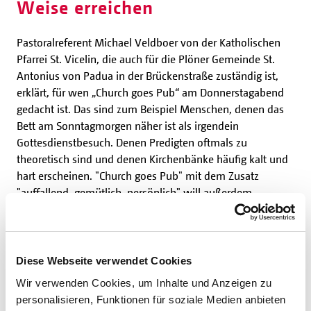
Weise erreichen
Pastoralreferent Michael Veldboer von der Katholischen
Pfarrei St. Vicelin, die auch für die Plöner Gemeinde St.
Antonius von Padua in der Brückenstraße zuständig ist,
erklärt, für wen „Church goes Pub“ am Donnerstagabend
gedacht ist. Das sind zum Beispiel Menschen, denen das
Bett am Sonntagmorgen näher ist als irgendein
Gottesdienstbesuch. Denen Predigten oftmals zu
theoretisch sind und denen Kirchenbänke häufig kalt und
hart erscheinen. "Church goes Pub" mit dem Zusatz
"auffallend, gemütlich, persönlich" will außerdem
Menschen erreichen, die sich sonst nicht so sehr für die
Kirche interessieren.
"Es ist eine wirkliche Alternative zu
den traditionellen Kirchenangeboten"
, erläutert Veldboer.
Diese Webseite verwendet Cookies
Wir verwenden Cookies, um Inhalte und Anzeigen zu
Radiomoderatorin Mandy
personalisieren, Funktionen für soziale Medien anbieten