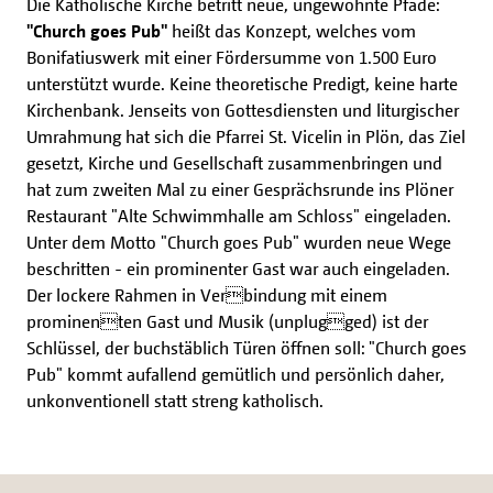
Die Katholische Kirche betritt neue, ungewohnte Pfade:
"Church goes Pub"
heißt das Konzept, welches vom
Bonifatiuswerk mit einer Fördersumme von 1.500 Euro
unterstützt wurde. Keine theoretische Predigt, keine harte
Kirchenbank. Jenseits von Gottesdiensten und liturgischer
Umrahmung hat sich die Pfarrei St. Vicelin in Plön, das Ziel
gesetzt, Kirche und Gesellschaft zusammenbringen und
hat zum zweiten Mal zu einer Gesprächsrunde ins Plöner
Restaurant "Alte Schwimmhalle am Schloss" eingeladen.
Unter dem Motto "Church goes Pub" wurden neue Wege
beschritten - ein prominenter Gast war auch eingeladen.
Der lockere Rahmen in Verbindung mit einem
prominenten Gast und Musik (unplugged) ist der
Schlüssel, der buchstäblich Türen öffnen soll: "Church goes
Pub" kommt aufallend gemütlich und persönlich daher,
unkonventionell statt streng katholisch.