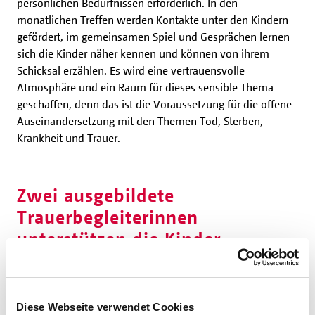
persönlichen Bedürfnissen erforderlich. In den
monatlichen Treffen werden Kontakte unter den Kindern
gefördert, im gemeinsamen Spiel und Gesprächen lernen
sich die Kinder näher kennen und können von ihrem
Schicksal erzählen. Es wird eine vertrauensvolle
Atmosphäre und ein Raum für dieses sensible Thema
geschaffen, denn das ist die Voraussetzung für die offene
Auseinandersetzung mit den Themen Tod, Sterben,
Krankheit und Trauer.
Zwei ausgebildete
Trauerbegleiterinnen
unterstützen die Kinder
Es werden Erinnerungsbücher liebevoll gestaltet und dabei
auch Erinnerungen an den Verstorbenen ausgetauscht. Die
Diese Webseite verwendet Cookies
Nachmittage enden mit einem gemeinsamen