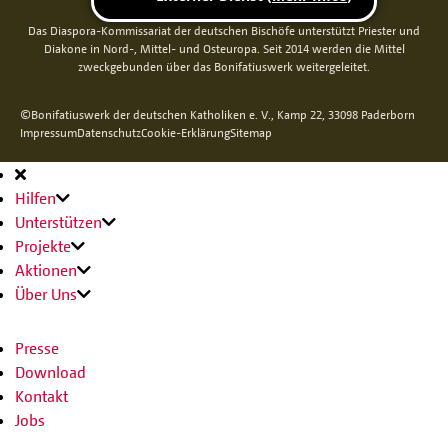
Das Diaspora-Kommissariat der deutschen Bischöfe unterstützt Priester und
Diakone in Nord-, Mittel- und Osteuropa. Seit 2014 werden die Mittel
zweckgebunden über das Bonifatiuswerk weitergeleitet.
©Bonifatiuswerk der deutschen Katholiken e. V., Kamp 22, 33098 Paderborn
Impressum
Datenschutz
Cookie-Erklärung
Sitemap
Hauptnavigation
Hilfen
Unterstützen
Projekte
Aktionen
Über Uns
Presse
Download
Kontakt
Jobs