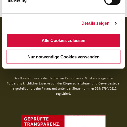
Marketing
Details zeigen
BANKVERBINDUNG
für Spenden:
BIC GENODED1PAX
Alle Cookies zulassen
IBAN DE 70 3706 0193 1050 0030 07
für Rechnungen (BoniService GmbH):
Nur notwendige Cookies verwenden
BIC GENODED1PAX
IBAN DE92 3706 0193 1050 0060 06
Das Bonifatiuswerk der deutschen Katholiken e. V. ist als wegen der
Förderung kirchlicher Zwecke von der Körperschaftsteuer und Gewerbesteuer
freigestellt und beim Finanzamt unter der Steuernummer 339/5794/0212
registriert.