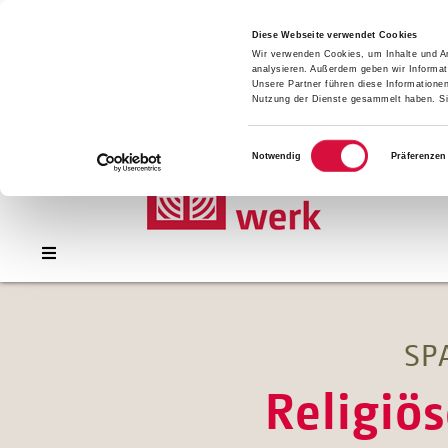
Presse
Download
Diese Webseite verwendet Cookies
Wir verwenden Cookies, um Inhalte und An
Kontakt
analysieren. Außerdem geben wir Informat
Jobs
Unsere Partner führen diese Informatione
Nutzung der Dienste gesammelt haben. Sie
Einwilligungsauswahl
Notwendig
Präferenzen
SP
Religiö