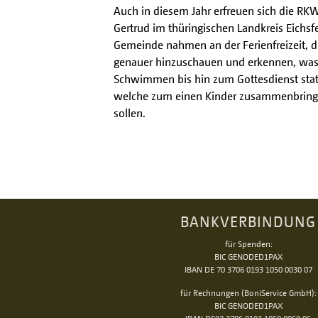
Auch in diesem Jahr erfreuen sich die RKW
Gertrud im thüringischen Landkreis Eichsf
Gemeinde nahmen an der Ferienfreizeit, di
genauer hinzuschauen und erkennen, was G
Schwimmen bis hin zum Gottesdienst statt.
welche zum einen Kinder zusammenbringe
sollen.
BANKVERBINDUNG
für Spenden:
BIC GENODED1PAX
IBAN DE 70 3706 0193 1050 0030 07
für Rechnungen (BoniService GmbH):
BIC GENODED1PAX