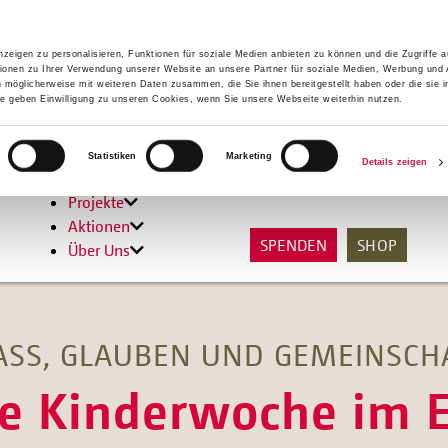
zeigen zu personalisieren, Funktionen für soziale Medien anbieten zu können und die Zugriffe 
ionen zu Ihrer Verwendung unserer Website an unsere Partner für soziale Medien, Werbung und 
n möglicherweise mit weiteren Daten zusammen, die Sie ihnen bereitgestellt haben oder die sie 
 geben Einwilligung zu unseren Cookies, wenn Sie unsere Webseite weiterhin nutzen.
Hilfen
Statistiken
Marketing
Details zeigen
Unterstützen
Projekte
Aktionen
SPENDEN
SHOP
Über Uns
ASS, GLAUBEN UND GEMEINSCH
se Kinderwoche im E