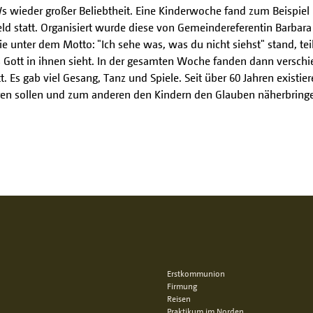
s wieder großer Beliebtheit. Eine Kinderwoche fand zum Beispiel 
eld statt. Organisiert wurde diese von Gemeindereferentin Barbara
e unter dem Motto: "Ich sehe was, was du nicht siehst" stand, teil
ott in ihnen sieht. In der gesamten Woche fanden dann verschie
 Es gab viel Gesang, Tanz und Spiele. Seit über 60 Jahren existier
n sollen und zum anderen den Kindern den Glauben näherbringen
Erstkommunion
Firmung
Reisen
Praktikum im Norden