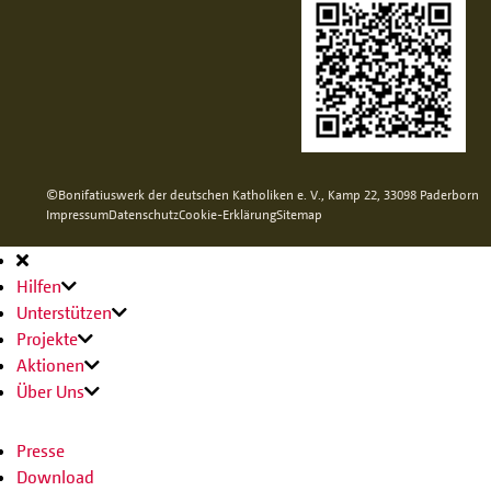
©Bonifatiuswerk der deutschen Katholiken e. V., Kamp 22, 33098 Paderborn
Impressum
Datenschutz
Cookie-Erklärung
Sitemap
Hauptnavigation
Hilfen
Unterstützen
Projekte
Aktionen
Über Uns
Presse
Download