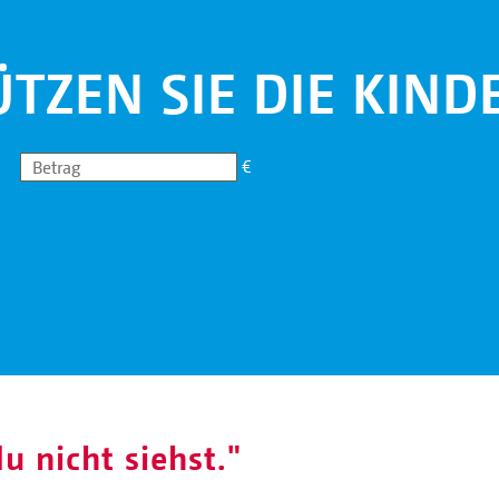
TZEN SIE DIE KIND
€
u nicht siehst."