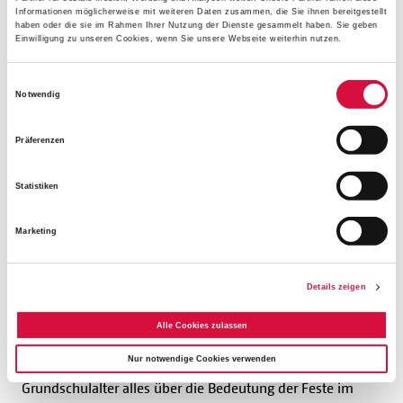
kennen und entdecken zusammen mit Clara, was
Informationen möglicherweise mit weiteren Daten zusammen, die Sie ihnen bereitgestellt
Nächstenliebe im Alltag bedeutet. Passend dazu hat Max
haben oder die sie im Rahmen Ihrer Nutzung der Dienste gesammelt haben. Sie geben
Einwilligung zu unseren Cookies, wenn Sie unsere Webseite weiterhin nutzen.
ein sommerliches Rezept dabei. In der Rubrik "Mini-Infos",
die Wissen (nicht nur) für Ministrantinnen und
Einwilligungsauswahl
Ministranten bietet, können bonikids-Fans außerdem
Notwendig
erfahren, wofür es den Klingelbeutel und Fürbitten gibt.
Präferenzen
Viel Freude beim Lesen und viel Erfolg beim Lösen von
Max Wortreise-Rätsel – mit etwas Glück sogar ein tolles
Statistiken
Gesellschaftsspiel gewinnen!
Marketing
Die Kinderzeitschrift
Details zeigen
Der inhaltliche Schwerpunkt der Kinderzeitschrift
Alle Cookies zulassen
"bonikids" liegt auf dem Kirchenjahr. Gemeinsam mit den
Nur notwendige Cookies verwenden
"bonikids" Clara, Max und Ben können Kinder im
Grundschulalter alles über die Bedeutung der Feste im