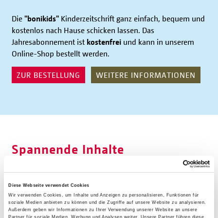
Die
"bonikids"
Kinderzeitschrift ganz einfach, bequem und
kostenlos nach Hause schicken lassen.
Das
Jahresabonnement ist
kostenfrei
und kann in unserem
Online-Shop bestellt werden.
ZUR BESTELLUNG
WEITERE INFORMATIONEN
Spannende Inhalte
Die drei Bonikids Clara, Max und Ben begleiten die
Leserinnen und Leser in dieser Ausgabe auf einer
Diese Webseite verwendet Cookies
Entdeckungsreise. Zum Beispiel durch die sogenannten
Wir verwenden Cookies, um Inhalte und Anzeigen zu personalisieren, Funktionen für
soziale Medien anbieten zu können und die Zugriffe auf unsere Website zu analysieren.
"sieben Werke der Barmherzigkeit"? Die Kinder lernen sie
Außerdem geben wir Informationen zu Ihrer Verwendung unserer Website an unsere
Partner für soziale Medien, Werbung und Analysen weiter. Unsere Partner führen diese