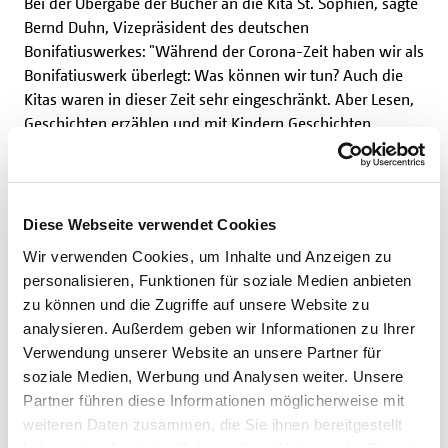
Bei der Übergabe der Bücher an die Kita St. Sophien, sagte
Bernd Duhn, Vizepräsident des deutschen
Bonifatiuswerkes: "Während der Corona-Zeit haben wir als
Bonifatiuswerk überlegt: Was können wir tun? Auch die
Kitas waren in dieser Zeit sehr eingeschränkt. Aber Lesen,
Geschichten erzählen und mit Kindern Geschichten
erfinden können wir immer machen. Deswegen diese
Aktion".
Zusammen mit Michael Focke, dem Vorsitzenden des
Diözesanen Bonifatiuswerkes Hamburg, hat Bernd Duhn
Diese Webseite verwendet Cookies
der Kita St. Sophien die Bücher übereicht. Auch alle
Wir verwenden Cookies, um Inhalte und Anzeigen zu
anderen Kitas erhalten in den kommenden Tagen ihre
personalisieren, Funktionen für soziale Medien anbieten
Bücherkiste.
zu können und die Zugriffe auf unsere Website zu
analysieren. Außerdem geben wir Informationen zu Ihrer
Die Bücherkiste ist zugleich ein Dankeschön an alle Kita-
Verwendung unserer Website an unsere Partner für
Leitungen, Erzieherinnen und Erzieher für ihren Einsatz für
soziale Medien, Werbung und Analysen weiter. Unsere
die ihnen anvertrauten Kinder in den schwierigen Corona-
Partner führen diese Informationen möglicherweise mit
Zeiten.
weiteren Daten zusammen, die Sie ihnen bereitgestellt