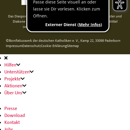
Das Diaspora-Kommissariat der deutschen Bischöfe unterstützt Priester und
Diakone in Nord-, Mittel- und Osteuropa. Seit 2014 werden die Mittel
zweckgebunden über das Bonifatiuswerk weitergeleitet.
©Bonifatiuswerk der deutschen Katholiken e. V., Kamp 22, 33098 Paderborn
Impressum
Datenschutz
Cookie-Erklärung
Sitemap
Hauptnavigation
Hilfen
Unterstützen
Projekte
Aktionen
Über Uns
Presse
Download
Kontakt
Jobs