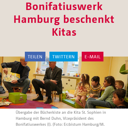
Bonifatiuswerk
Hamburg beschenkt
Kitas
TEILEN
TWITTERN
E-MAIL
Übergabe der Bücherkiste an die Kita St. Sophien in
Hamburg mit Bernd Duhn, Vizepräsident des
Bonifatiuswerkes (l). (Foto: Erzbistum Hamburg/M.