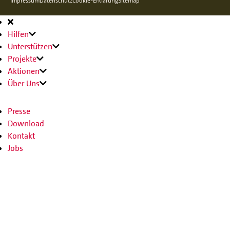
Impressum
Datenschutz
Cookie-Erklärung
Sitemap
Hauptnavigation
Hilfen
Unterstützen
Projekte
Aktionen
Über Uns
Presse
Download
Kontakt
Jobs
SPENDEN
SHOP
Facebook
Instagram
Youtube