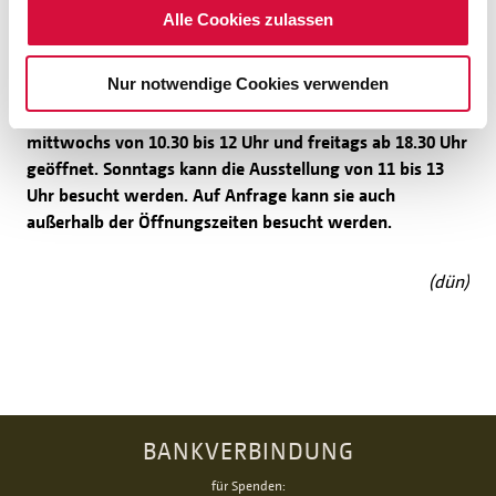
Lego für Familien und Interessierte, der
Alle Cookies zulassen
Männerstammtisch oder ein Abend mit Professor Achim
Buckenmaier, an dem die Frage diskutiert wird, ob Jesus
Nur notwendige Cookies verwenden
heute aus der Kirche austreten würde", erzählt Urban.
Die
Ausstellung dauert vom 2. April bis zum 29. Mai. Sie ist
mittwochs von 10.30 bis 12 Uhr und freitags ab 18.30 Uhr
geöffnet. Sonntags kann die Ausstellung von 11 bis 13
Uhr besucht werden. Auf Anfrage kann sie auch
außerhalb der Öffnungszeiten besucht werden.
(dün)
BANKVERBINDUNG
für Spenden: