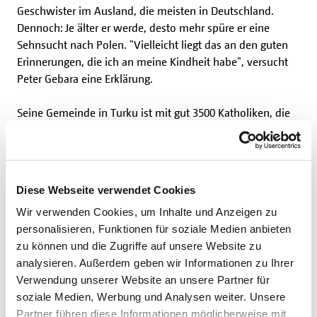
Geschwister im Ausland, die meisten in Deutschland.
Dennoch: Je älter er werde, desto mehr spüre er eine
Sehnsucht nach Polen. "Vielleicht liegt das an den guten
Erinnerungen, die ich an meine Kindheit habe", versucht
Peter Gebara eine Erklärung.
Seine Gemeinde in Turku ist mit gut 3500 Katholiken, die
drittgrößte in Finnland. Die Gemeindefläche ist –
verglichen mit anderen Pfarreien in dem skandinavischen
Land - eher klein. "Die Ausdehnung in Süd-Nord-Richtung
beträgt nur gut 250 Kilometer", berichtet Gebara, der die
Diese Webseite verwendet Cookies
Katholiken dort gemeinsam mit einem ebenfalls aus Polen
Wir verwenden Cookies, um Inhalte und Anzeigen zu
stammenden Kaplan betreut. In Kürze wird Turku auch
personalisieren, Funktionen für soziale Medien anbieten
Stützpunkt von zwei jungen Frauen, die das
zu können und die Zugriffe auf unsere Website zu
Praktikum im Norden
beim Bonifatiuswerk absolvieren.
analysieren. Außerdem geben wir Informationen zu Ihrer
Sie sollen im örtlichen Birgittenkloster und in der
Verwendung unserer Website an unsere Partner für
Gemeinde mitarbeiten.
soziale Medien, Werbung und Analysen weiter. Unsere
Partner führen diese Informationen möglicherweise mit