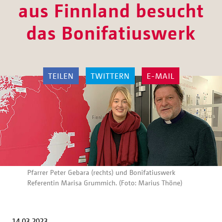
aus Finnland besucht
das Bonifatiuswerk
TEILEN
TWITTERN
E-MAIL
Pfarrer Peter Gebara (rechts) und Bonifatiuswerk
Referentin Marisa Grummich. (Foto: Marius Thöne)
14.03.2023