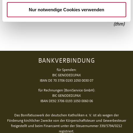
entdeckt. "Eine Sauna ist ein Geschenk Gottes", bringt es
der 65-Jährige mit einem Schmunzeln auf den Punkt.
Nur notwendige Cookies verwenden
(thm)
BANKVERBINDUNG
für Spenden:
BIC GENODED1PAX
IBAN DE 70 3706 0193 1050 0030 07
für Rechnungen (BoniService GmbH):
BIC GENODED1PAX
IBAN DE92 3706 0193 1050 0060 06
Das Bonifatiuswerk der deutschen Katholiken e. V. ist als wegen der
Förderung kirchlicher Zwecke von der Körperschaftsteuer und Gewerbesteuer
freigestellt und beim Finanzamt unter der Steuernummer 339/5794/0212
registriert.