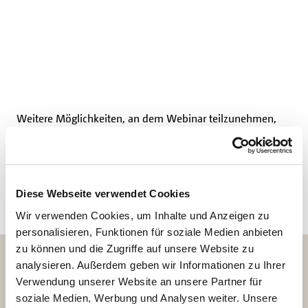
Weitere Möglichkeiten, an dem Webinar teilzunehmen,
gibt es am
20. März, 9:00 Uhr
, und am
29. März, 14:00
Uhr
.
(mos)
Diese Webseite verwendet Cookies
Wir verwenden Cookies, um Inhalte und Anzeigen zu
personalisieren, Funktionen für soziale Medien anbieten
zu können und die Zugriffe auf unsere Website zu
analysieren. Außerdem geben wir Informationen zu Ihrer
Folgende Termine stehen zur
Verwendung unserer Website an unsere Partner für
soziale Medien, Werbung und Analysen weiter. Unsere
Auswahl: