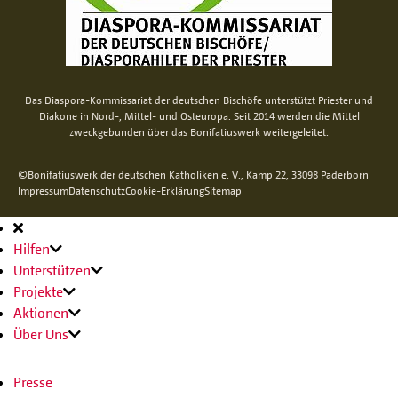
Das Diaspora-Kommissariat der deutschen Bischöfe unterstützt Priester und
Diakone in Nord-, Mittel- und Osteuropa. Seit 2014 werden die Mittel
zweckgebunden über das Bonifatiuswerk weitergeleitet.
©Bonifatiuswerk der deutschen Katholiken e. V., Kamp 22, 33098 Paderborn
Impressum
Datenschutz
Cookie-Erklärung
Sitemap
Hauptnavigation
Hilfen
Unterstützen
Projekte
Aktionen
Über Uns
Presse