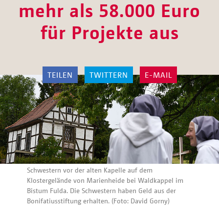
mehr als 58.000 Euro
für Projekte aus
TEILEN
TWITTERN
E-MAIL
Schwestern vor der alten Kapelle auf dem
Klostergelände von Marienheide bei Waldkappel im
Bistum Fulda. Die Schwestern haben Geld aus der
Bonifatiusstiftung erhalten. (Foto: David Gorny)