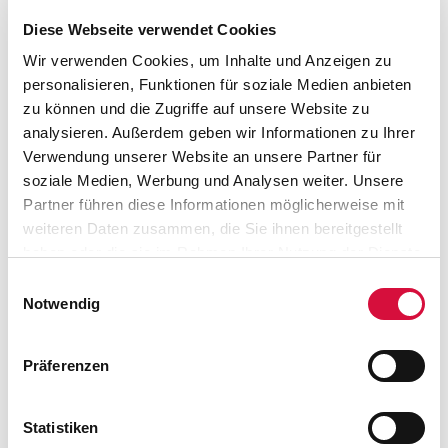
Die Georg-Austen-Stiftung "Solidarität" fördert
Diese Webseite verwendet Cookies
Einrichtungen und Institutionen, die sich solidarisch an die
Seite von Kindern und Jugendlichen stellen. Unterstützt
Wir verwenden Cookies, um Inhalte und Anzeigen zu
wurden fünf Projekte mit 3968 Euro: mit jeweils 1000 Euro
personalisieren, Funktionen für soziale Medien anbieten
der christliche Hospizdienst Dresden, die Koinonia
zu können und die Zugriffe auf unsere Website zu
"Johannes der Täufer" in Chemnitz sowie das Projekt
analysieren. Außerdem geben wir Informationen zu Ihrer
"Praktikum im Norden
". Zur Unterstützung der Arbeit
Verwendung unserer Website an unsere Partner für
für Geflüchtete haben der Caritasverband Tromsø 500 Euro
soziale Medien, Werbung und Analysen weiter. Unsere
und der Caritasverband Trondheim 467,82 Euro – beide in
Partner führen diese Informationen möglicherweise mit
Norwegen - erhalten.
weiteren Daten zusammen, die Sie ihnen bereitgestellt
haben oder die sie im Rahmen Ihrer Nutzung der Dienste
gesammelt haben. Sie geben Einwilligung zu unseren
Einwilligungsauswahl
Cookies, wenn Sie unsere Webseite weiterhin nutzen.
Notwendig
Marienstiftung zum Schutz des
Lebens
Präferenzen
Die "Marienstiftung zum Schutz des Lebens" unterstützte
mit jeweils 668 Euro das Kinder- und Jugendhaus der
Statistiken
Caritas am Michaelkirchplatz in Berlin sowie das Sankt-