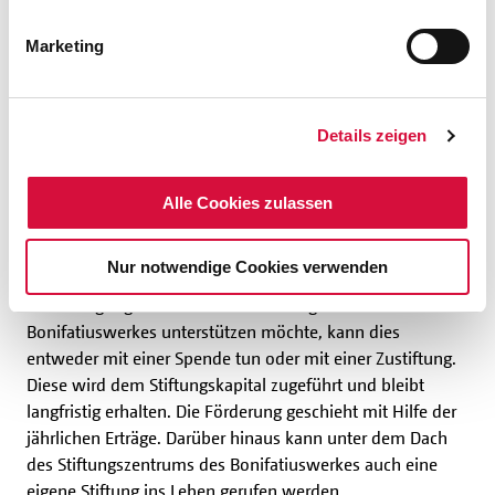
Antoniushaus in Kiel, ein Kinder- und Jugendhaus des
Sozialdienstes katholischer Frauen.
Marketing
Spende oder Zustiftung
Details zeigen
Stiftungen setzen sich dauerhaft für einen bestimmten
Alle Cookies zulassen
Zweck ein. Sie tun dies, indem sie ihr Stiftungskapital
erhalten und die jährlich anfallenden Erträge zur
Nur notwendige Cookies verwenden
Unterstützung von Projekten gemäß ihrer Stiftungssatzung
zur Verfügung stellen. Wer die Stiftungen des
Bonifatiuswerkes unterstützen möchte, kann dies
entweder mit einer Spende tun oder mit einer Zustiftung.
Diese wird dem Stiftungskapital zugeführt und bleibt
langfristig erhalten. Die Förderung geschieht mit Hilfe der
jährlichen Erträge. Darüber hinaus kann unter dem Dach
des Stiftungszentrums des Bonifatiuswerkes auch eine
eigene Stiftung ins Leben gerufen werden.