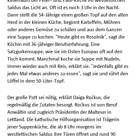
Kellerraum der Peter- und Paul-Kirche im westlettischen
Saldus das Licht an. Oft ist es noch 3 Uhr in der Nacht.
Dann stellt die 54-Jährige einen großen Topf auf den alten
Herd in der kleinen Küche, beginnt Kartoffeln, Möhren
oder anderes Gemüse zu schälen und aus dem Ganzen
eine Suppe zu kochen. "Heute gibt es Rosolnik", sagt die
Köchin mit 36-jähriger Berufserfahrung. Eine
Salzgurkensuppe, wie sie im Osten Europas oft auf den
Tisch kommt. Manchmal koche sie Suppe mit Nudeln,
immer wieder auch mit Reis, erklärt sie. "Jedenfalls gibt es
jedes Mal etwas anderes zu essen", sagt sie und rührt den
Löffel in dem 50-Liter-Topf.
Der große Pott sei nötig, erklärt Daiga Ročkus, die
regelmäßig die Zutaten besorgt. Ročkus ist von Beruf
Anwältin und zugleich Präsidentin der Malteser in
Lettland. Die katholische Hilfsorganisation ist Trägerin
jener Suppenküche, die ab 8 Uhr morgens im
westlettischen Saldus ihre Türen öffnet und rund 90