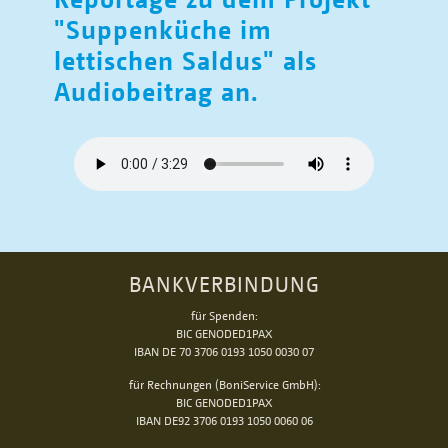
"Suppenküche im
lettischen Saldus" als
Audiobeitrag an.
BANKVERBINDUNG
für Spenden:
BIC GENODED1PAX
IBAN DE 70 3706 0193 1050 0030 07
für Rechnungen (BoniService GmbH):
BIC GENODED1PAX
IBAN DE92 3706 0193 1050 0060 06