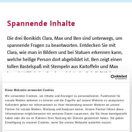
Spannende Inhalte
Die drei Bonikids Clara, Max und Ben sind unterwegs, um
spannende Fragen zu beantworten. Entdecken Sie mit
Clara, wie man in Bildern und bei Statuen erkennen kann,
welche heilige Person dort abgebildet ist. Ben zeigt einen
tollen Bastelspaß mit Stempeln aus Kartoffeln und Max
braucht Hilfe beim Gewinnspiel. In der Rubrik "Mini-
Infos", die Wissen (nicht nur) für Ministrantinnen und
Ministranten bietet, erfahren Sie, was eine Reliquie und
Diese Webseite verwendet Cookies
die Allerheiligen-Litanei sind.
Wir verwenden Cookies, um Inhalte und Anzeigen zu personalisieren, Funktionen für
soziale Medien anbieten zu können und die Zugriffe auf unsere Website zu analysieren.
Außerdem geben wir Informationen zu Ihrer Verwendung unserer Website an unsere
Die Herbstausgabe kommt außerdem mit einer Extra-
Partner für soziale Medien, Werbung und Analysen weiter. Unsere Partner führen diese
Informationen möglicherweise mit weiteren Daten zusammen, die Sie ihnen bereitgestellt
Beilage: Ein Rätsel-Spiel mit 6 Karten zum Ausschneiden
haben oder die sie im Rahmen Ihrer Nutzung der Dienste gesammelt haben. Sie geben
Einwilligung zu unseren Cookies, wenn Sie unsere Webseite weiterhin nutzen.
lädt zum gemeinsamen Grübeln ein.