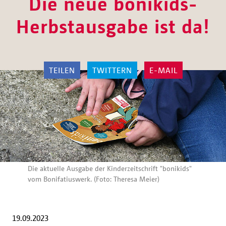
Die neue bonikids-
Herbstausgabe ist da!
TEILEN
TWITTERN
E-MAIL
Die aktuelle Ausgabe der Kinderzeitschrift "bonikids"
vom Bonifatiuswerk. (Foto: Theresa Meier)
19.09.2023