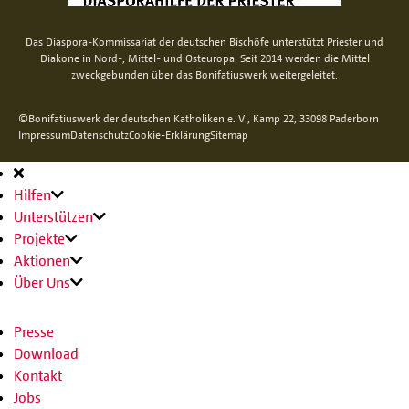
Das Diaspora-Kommissariat der deutschen Bischöfe unterstützt Priester und
Diakone in Nord-, Mittel- und Osteuropa. Seit 2014 werden die Mittel
zweckgebunden über das Bonifatiuswerk weitergeleitet.
©Bonifatiuswerk der deutschen Katholiken e. V., Kamp 22, 33098 Paderborn
Impressum
Datenschutz
Cookie-Erklärung
Sitemap
Hauptnavigation
Hilfen
Unterstützen
Projekte
Aktionen
Über Uns
Presse
Download
Kontakt
Jobs