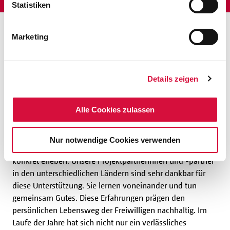
Statistiken
Marketing
"Gemeinsam Gutes tun"
"Seit 2011 bieten wir diesen Freiwilligendienst an und
Details zeigen
sehen von Jahr zu Jahr mit großer Freude, wie junge
Menschen das Abenteuer Ausland wagen und ihren
Alle Cookies zulassen
Wünschen und Möglichkeiten nachgehen. Gerade in
diesen Zeiten finde ich es stark, dass sich die Freiwilligen
bewusst für einen sozialen Einsatz entscheiden und auf
Nur notwendige Cookies verwenden
diese Weise auch die internationale 'Diasporakirche'
konkret erleben. Unsere Projektpartnerinnen und -partner
in den unterschiedlichen Ländern sind sehr dankbar für
diese Unterstützung. Sie lernen voneinander und tun
gemeinsam Gutes. Diese Erfahrungen prägen den
persönlichen Lebensweg der Freiwilligen nachhaltig. Im
Laufe der Jahre hat sich nicht nur ein verlässliches