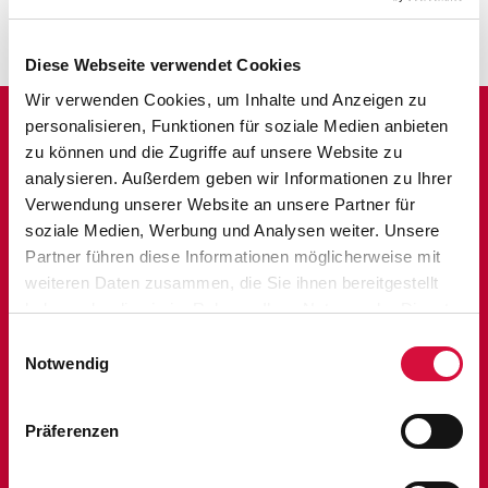
neue kulturelle und landestypische Einblicke.
Diese Webseite verwendet Cookies
Wir verwenden Cookies, um Inhalte und Anzeigen zu
personalisieren, Funktionen für soziale Medien anbieten
zu können und die Zugriffe auf unsere Website zu
analysieren. Außerdem geben wir Informationen zu Ihrer
Verwendung unserer Website an unsere Partner für
Das Praktikum im Norden" kann
soziale Medien, Werbung und Analysen weiter. Unsere
mittlerweile auf mehr als 200 ehemalige
Partner führen diese Informationen möglicherweise mit
weiteren Daten zusammen, die Sie ihnen bereitgestellt
Praktikantinnen und Praktikanten
haben oder die sie im Rahmen Ihrer Nutzung der Dienste
zurückblicken – jährlich machen sich mehr
gesammelt haben. Sie geben Einwilligung zu unseren
Einwilligungsauswahl
als 20 junge Menschen auf den Weg.
Cookies, wenn Sie unsere Webseite weiterhin nutzen.
Notwendig
ZUM PROGRAMM
Präferenzen