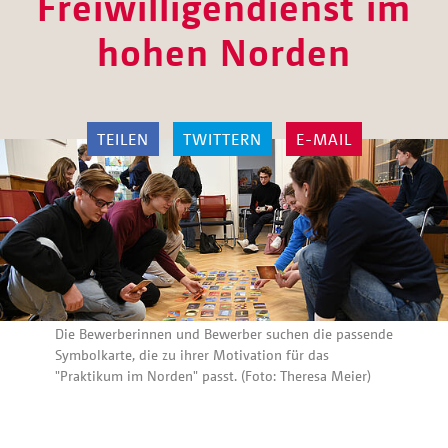
Freiwilligendienst im
hohen Norden
TEILEN
TWITTERN
E-MAIL
Die Bewerberinnen und Bewerber suchen die passende
Symbolkarte, die zu ihrer Motivation für das
"Praktikum im Norden" passt. (Foto: Theresa Meier)